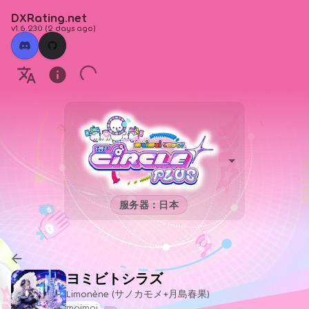
DXRating.net
v1.6.230
(
2 days ago
)
服务器：日本
ヨミビトシラズ
Limonène (サノカモメ+月島春果)
maimai