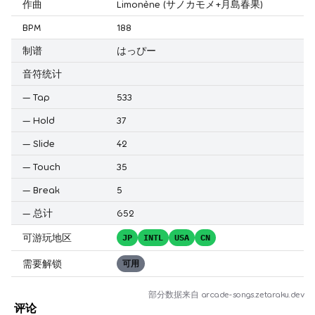
作曲
Limonène (サノカモメ+月島春果)
BPM
188
制谱
はっぴー
音符统计
—
Tap
533
—
Hold
37
—
Slide
42
—
Touch
35
—
Break
5
—
总计
652
可游玩地区
JP
INTL
USA
CN
需要解锁
可用
部分数据来自
arcade-songs.zetaraku.dev
评论