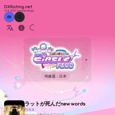
DXRating.net
v1.6.230
(
yesterday
)
伺服器：日本
ラットが死んだnew words
P.I.N.A.
niconico＆ボーカロイド