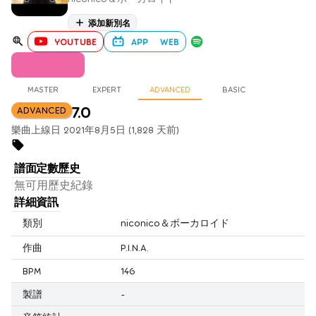
添加新別名
YOUTUBE
APP
WEB
MASTER
EXPERT
ADVANCED
BASIC
7.0
ADVANCED
樂曲上線日 2021年8月5日 (1,828 天前)
譜面定數歷史
無可用歷史紀錄
詳細資訊
類別
niconico＆ボーカロイド
作曲
P.I.N.A.
BPM
146
製譜
-