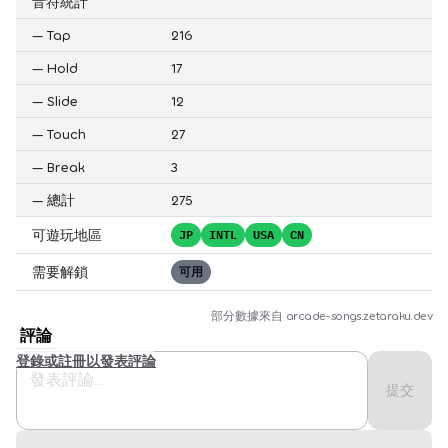
音符統計
—
Tap
216
—
Hold
17
—
Slide
12
—
Touch
27
—
Break
3
—
總計
275
可遊玩地區
JP
INTL
USA
CN
需要解鎖
可用
部分數據來自
arcade-songs.zetaraku.dev
評論
登錄或註冊以發表評論
提交