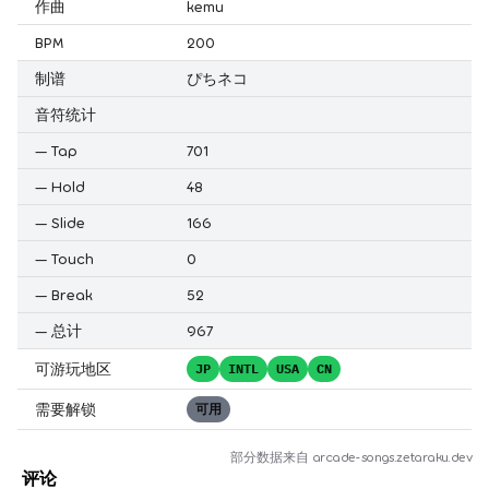
作曲
kemu
BPM
200
制谱
ぴちネコ
音符统计
—
Tap
701
—
Hold
48
—
Slide
166
—
Touch
0
—
Break
52
—
总计
967
可游玩地区
JP
INTL
USA
CN
需要解锁
可用
部分数据来自
arcade-songs.zetaraku.dev
评论