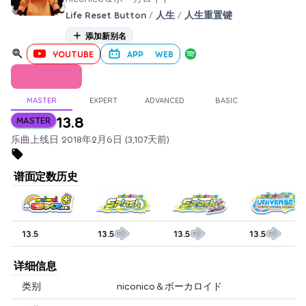
Life Reset Button
/
人生
/
人生重置键
添加新别名
YOUTUBE
APP
WEB
MASTER
EXPERT
ADVANCED
BASIC
13.8
MASTER
乐曲上线日 2018年2月6日 (3,107天前)
谱面定数历史
13.5
13.5
13.5
13.5
详细信息
类别
niconico＆ボーカロイド