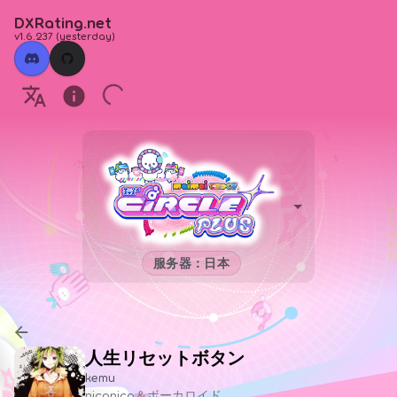
DXRating.net
v1.6.237
(
yesterday
)
服务器：日本
人生リセットボタン
kemu
niconico＆ボーカロイド