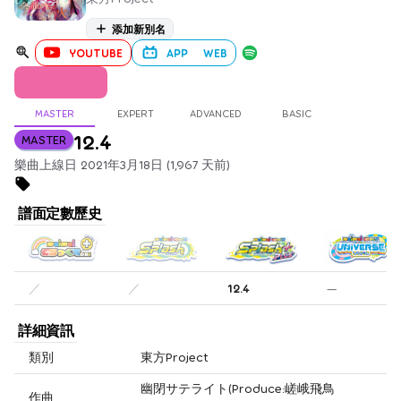
添加新別名
YOUTUBE
APP
WEB
MASTER
EXPERT
ADVANCED
BASIC
12.4
MASTER
樂曲上線日 2021年3月18日 (1,967 天前)
譜面定數歷史
／
／
12.4
—
詳細資訊
類別
東方Project
幽閉サテライト(Produce:嵯峨飛鳥
作曲