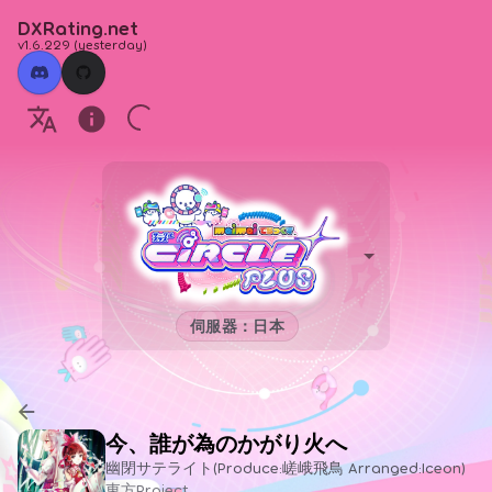
DXRating.net
v1.6.229
(
yesterday
)
伺服器：日本
今、誰が為のかがり火へ
幽閉サテライト(Produce:嵯峨飛鳥 Arranged:Iceon)
東方Project