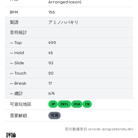
Arranged:Iceon)
BPM
156
製譜
アミノハバキリ
音符統計
—
Tap
499
—
Hold
45
—
Slide
93
—
Touch
20
—
Break
17
—
總計
674
可遊玩地區
JP
INTL
USA
CN
需要解鎖
可用
部分數據來自
arcade-songs.zetaraku.dev
評論