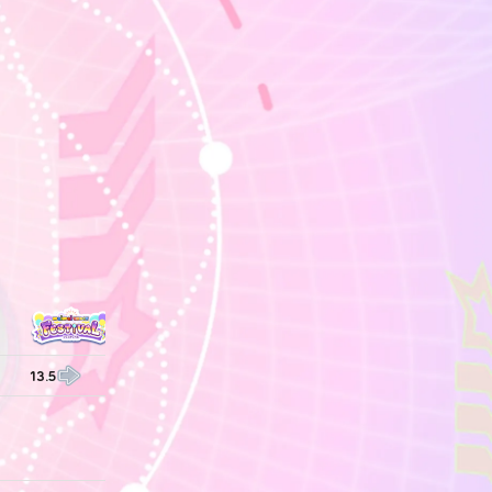
13.5
—
13.7
13.7