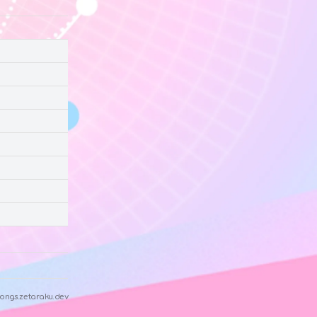
ongs.zetaraku.dev