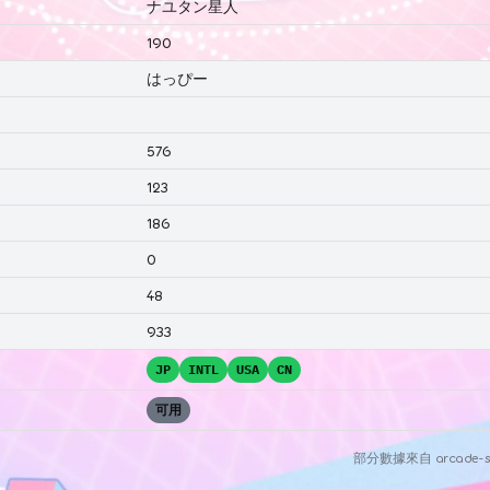
ナユタン星人
190
はっぴー
576
123
186
0
48
933
JP
INTL
USA
CN
可用
部分數據來自
arcade-s