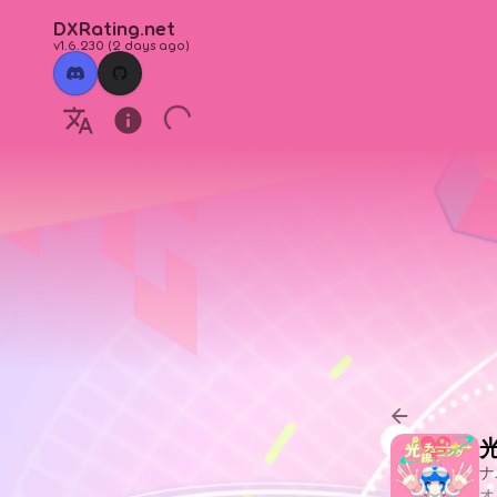
DXRating.net
v1.6.230
(
2 days ago
)
ナ
オ