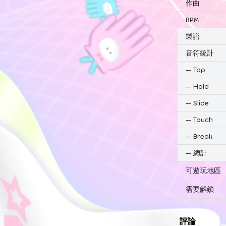
作曲
BPM
製譜
音符統計
—
Tap
—
Hold
—
Slide
—
Touch
—
Break
—
總計
可遊玩地區
需要解鎖
評論