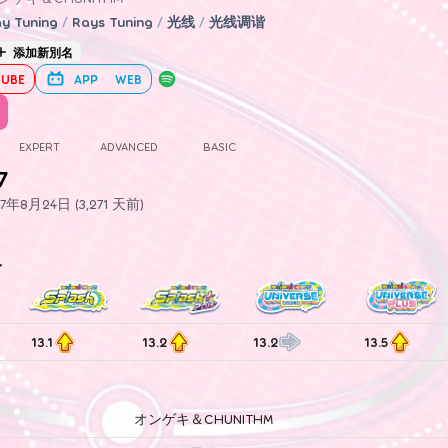
y Tuning
/
Rays Tuning
/
光线
/
光线调谐
添加新別名
UBE
APP
WEB
EXPERT
ADVANCED
BASIC
7
年8月24日 (3,271 天前)
史
13.1
13.2
13.2
13.5
オンゲキ＆CHUNITHM