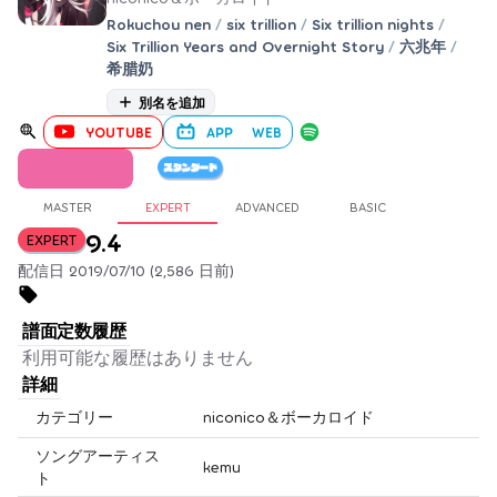
Rokuchou nen
/
six trillion
/
Six trillion nights
/
Six Trillion Years and Overnight Story
/
六兆年
/
希腊奶
別名を追加
YOUTUBE
APP
WEB
MASTER
EXPERT
ADVANCED
BASIC
9.4
EXPERT
配信日 2019/07/10 (2,586 日前)
譜面定数履歴
利用可能な履歴はありません
詳細
カテゴリー
niconico＆ボーカロイド
ソングアーティス
kemu
ト