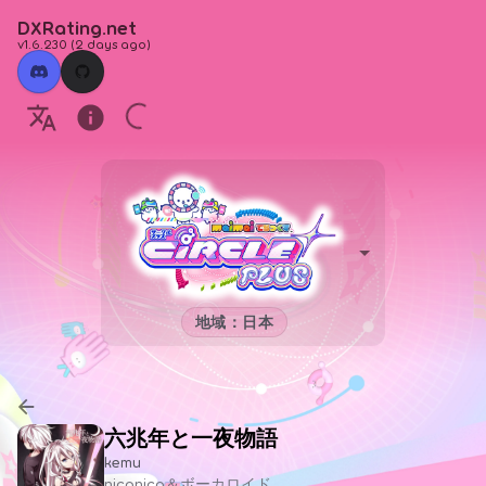
DXRating.net
v1.6.230
(
2 days ago
)
地域：日本
六兆年と一夜物語
kemu
niconico＆ボーカロイド