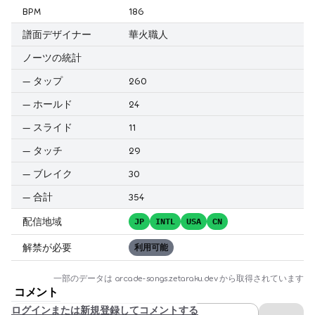
BPM
186
譜面デザイナー
華火職人
ノーツの統計
—
タップ
260
—
ホールド
24
—
スライド
11
—
タッチ
29
—
ブレイク
30
—
合計
354
配信地域
JP
INTL
USA
CN
解禁が必要
利用可能
一部のデータは
arcade-songs.zetaraku.dev
から取得されています
コメント
ログインまたは新規登録してコメントする