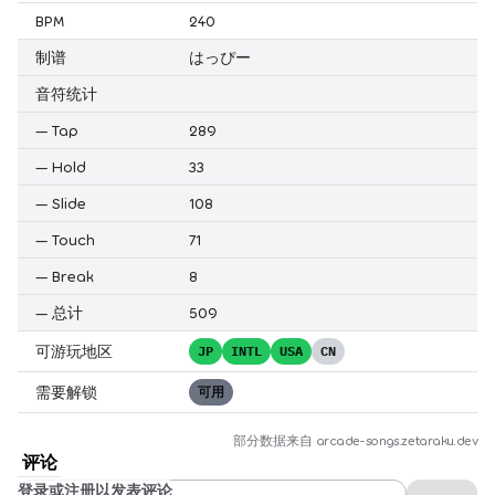
BPM
240
制谱
はっぴー
音符统计
—
Tap
289
—
Hold
33
—
Slide
108
—
Touch
71
—
Break
8
—
总计
509
可游玩地区
JP
INTL
USA
CN
需要解锁
可用
部分数据来自
arcade-songs.zetaraku.dev
评论
登录或注册以发表评论