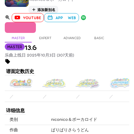
添加新别名
YOUTUBE
APP
WEB
MASTER
EXPERT
ADVANCED
BASIC
13.6
MASTER
乐曲上线日 2025年10月3日 (307天前)
谱面定数历史
／
／
／
／
详细信息
类别
niconico＆ボーカロイド
作曲
ぱりぱりさらうどん