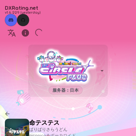
DXRating.net
v1.6.229
(
yesterday
)
服务器：日本
命テステス
ぱりぱりさらうどん
niconico＆ボーカロイド