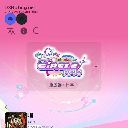
DXRating.net
v1.6.229
(
yesterday
)
服务器：日本
唱
Ado
POPS＆アニメ