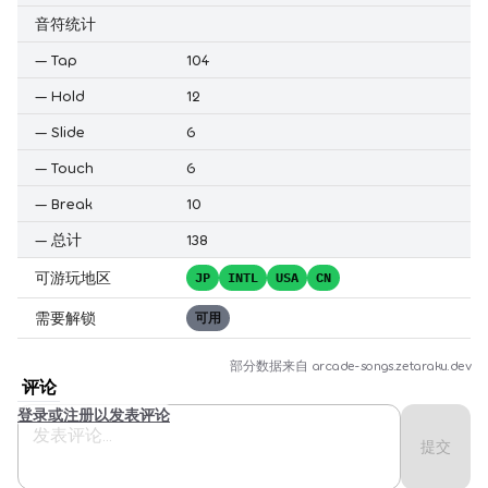
音符统计
—
Tap
104
—
Hold
12
—
Slide
6
—
Touch
6
—
Break
10
—
总计
138
可游玩地区
JP
INTL
USA
CN
需要解锁
可用
部分数据来自
arcade-songs.zetaraku.dev
评论
登录或注册以发表评论
提交