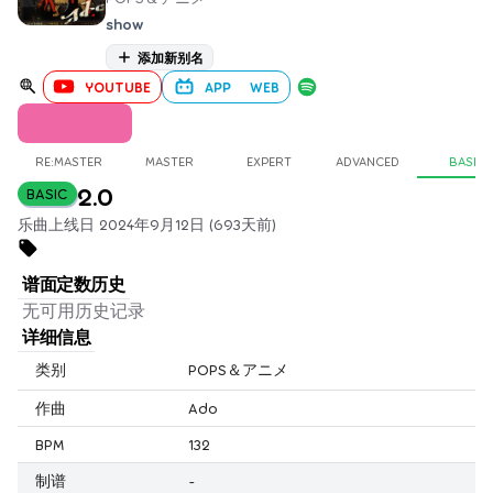
show
添加新别名
YOUTUBE
APP
WEB
RE:MASTER
MASTER
EXPERT
ADVANCED
BASIC
2.0
BASIC
乐曲上线日 2024年9月12日 (693天前)
谱面定数历史
无可用历史记录
详细信息
类别
POPS＆アニメ
作曲
Ado
BPM
132
制谱
-