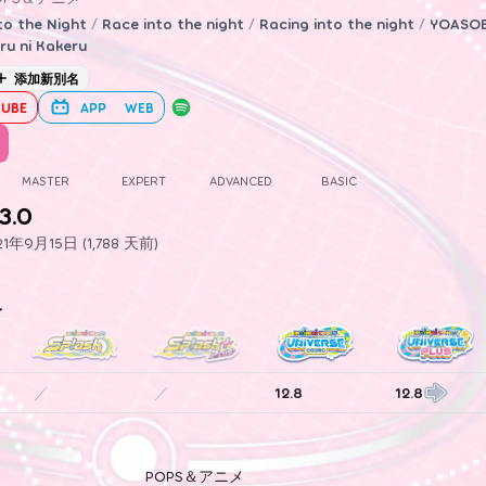
to the Night
/
Race into the night
/
Racing into the night
/
YOASOB
ru ni Kakeru
添加新別名
UBE
APP
WEB
MASTER
EXPERT
ADVANCED
BASIC
3.0
年9月15日 (1,788 天前)
史
／
／
12.8
12.8
POPS＆アニメ