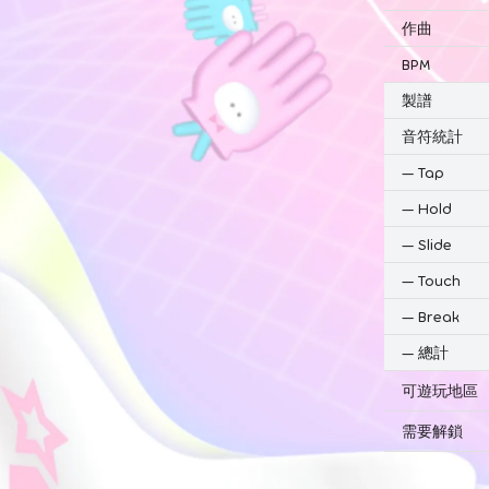
作曲
BPM
製譜
音符統計
—
Tap
—
Hold
—
Slide
—
Touch
—
Break
—
總計
可遊玩地區
需要解鎖