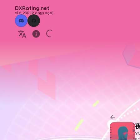
DXRating.net
v1.6.230
(
2 days ago
)
Y
P