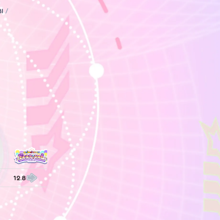
I
/
12.8
—
—
—