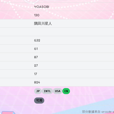
YOASOBI
130
隅田川星人
632
61
87
27
17
824
JP
INTL
USA
CN
可用
部分數據來自
arcade-s