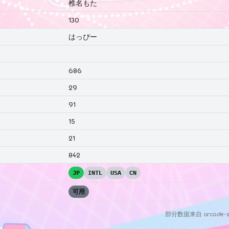
椎名もた
130
はっぴー
686
29
91
15
21
842
JP
INTL
USA
CN
可用
部分数据来自
arcade-s