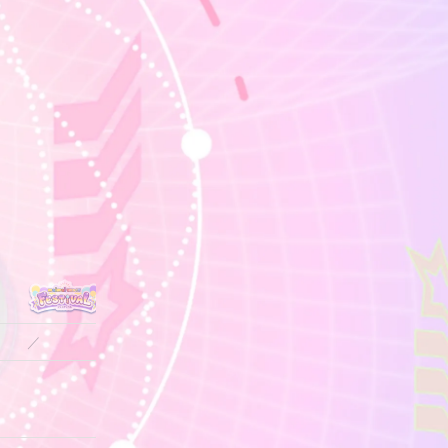
／
／
／
／