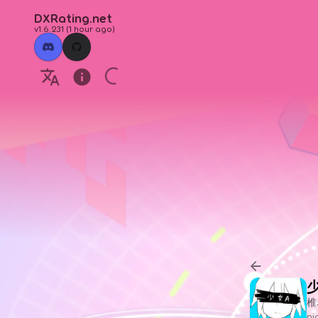
DXRating.net
v1.6.231
(
1 hour ago
)
椎
n