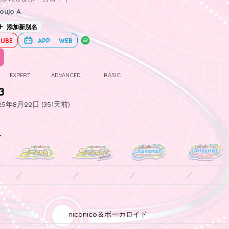
oujo A
添加新别名
UBE
APP
WEB
EXPERT
ADVANCED
BASIC
3
5年8月22日 (351天前)
史
／
／
／
／
niconico＆ボーカロイド