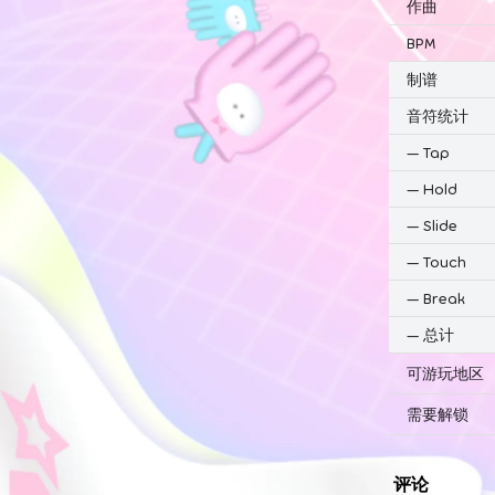
作曲
BPM
制谱
音符统计
—
Tap
—
Hold
—
Slide
—
Touch
—
Break
—
总计
可游玩地区
需要解锁
评论