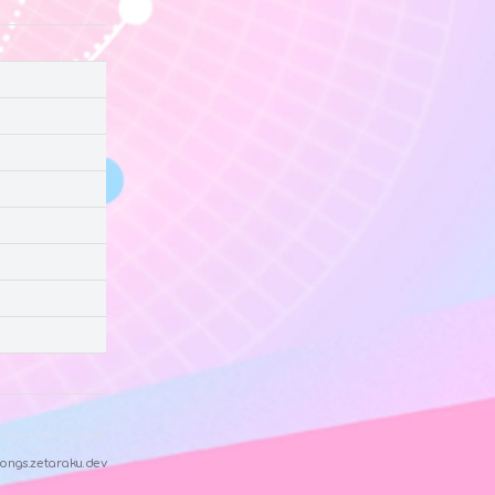
ongs.zetaraku.dev