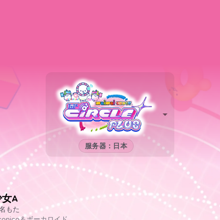
服务器：日本
少女A
名もた
iconico＆ボーカロイド