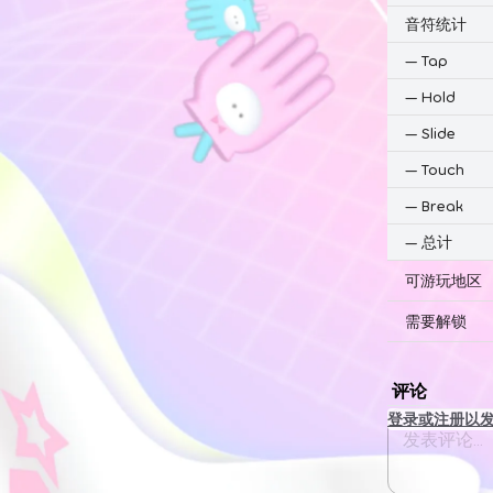
音符统计
—
Tap
—
Hold
—
Slide
—
Touch
—
Break
—
总计
可游玩地区
需要解锁
评论
登录或注册以