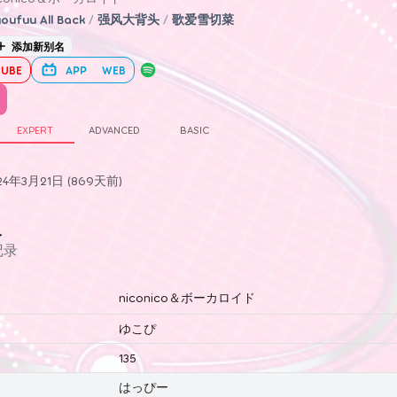
oufuu All Back
/
强风大背头
/
歌爱雪切菜
添加新别名
UBE
APP
WEB
EXPERT
ADVANCED
BASIC
4年3月21日 (869天前)
史
记录
niconico＆ボーカロイド
ゆこぴ
135
はっぴー