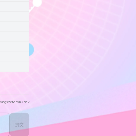
ongs.zetaraku.dev
提交