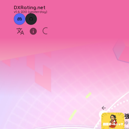
DXRating.net
v1.6.230
(
yesterday
)
ゆ
n