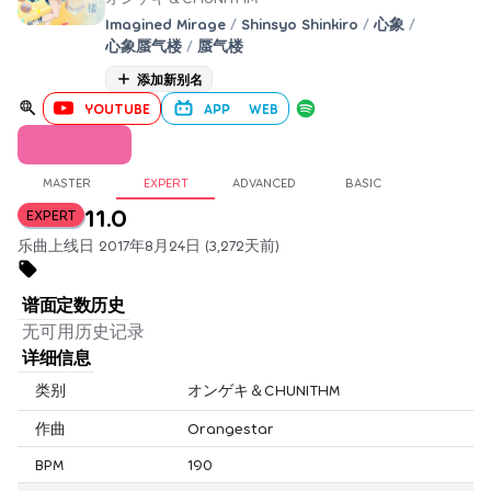
Imagined Mirage
/
Shinsyo Shinkiro
/
心象
/
心象蜃气楼
/
蜃气楼
添加新别名
YOUTUBE
APP
WEB
MASTER
EXPERT
ADVANCED
BASIC
11.0
EXPERT
乐曲上线日 2017年8月24日 (3,272天前)
谱面定数历史
无可用历史记录
详细信息
类别
オンゲキ＆CHUNITHM
作曲
Orangestar
BPM
190