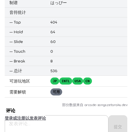
制谱
はっぴー
音符统计
—
Tap
404
—
Hold
64
—
Slide
60
—
Touch
0
—
Break
8
—
总计
536
可游玩地区
JP
INTL
USA
CN
需要解锁
可用
部分数据来自
arcade-songs.zetaraku.dev
评论
登录或注册以发表评论
提交