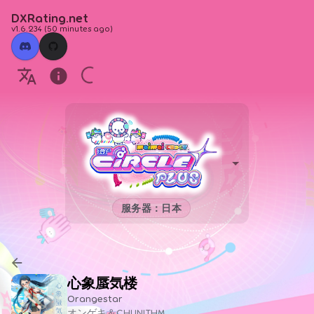
DXRating.net
v1.6.234
(
50 minutes ago
)
服务器：日本
心象蜃気楼
Orangestar
オンゲキ＆CHUNITHM