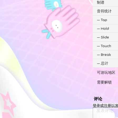
制谱
音符统计
—
Tap
—
Hold
—
Slide
—
Touch
—
Break
—
总计
可游玩地区
需要解锁
评论
登录或注册以