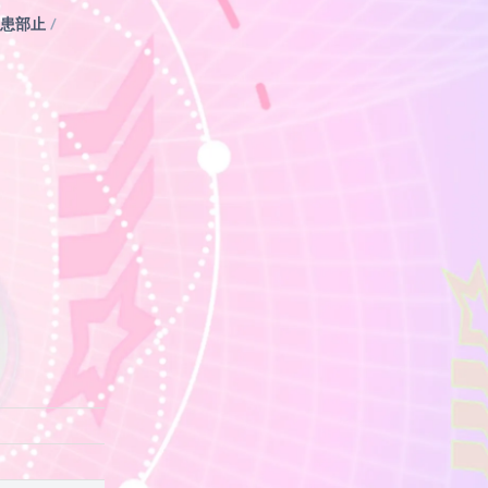
患部止
/