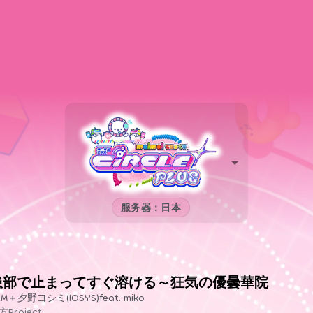
服务器：日本
患部で止まってすぐ溶ける～狂気の優曇華院
RM＋夕野ヨシミ(IOSYS)feat. miko
方Project