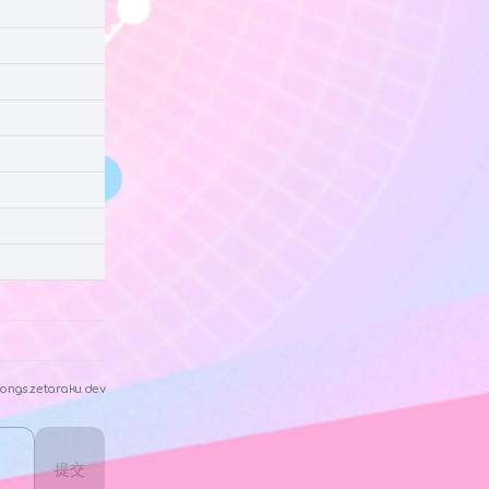
ongs.zetaraku.dev
提交