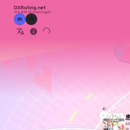
DXRating.net
v1.6.230
(
2 hours ago
)
A
東