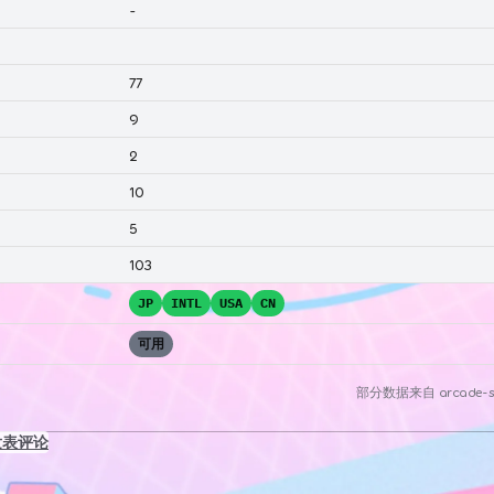
-
77
9
2
10
5
103
JP
INTL
USA
CN
可用
部分数据来自
arcade-s
发表评论