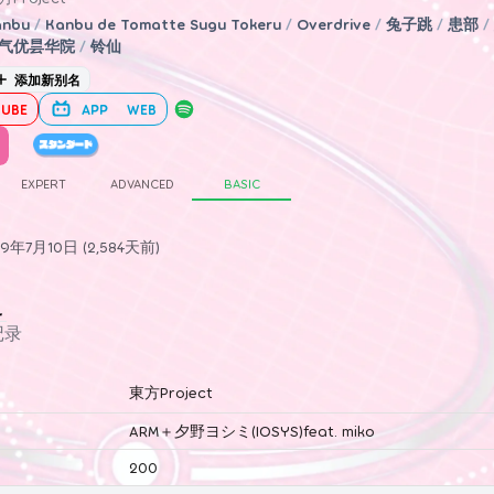
anbu
/
Kanbu de Tomatte Sugu Tokeru
/
Overdrive
/
兔子跳
/
患部
/
气优昙华院
/
铃仙
添加新别名
UBE
APP
WEB
EXPERT
ADVANCED
BASIC
年7月10日 (2,584天前)
史
记录
東方Project
ARM＋夕野ヨシミ(IOSYS)feat. miko
200