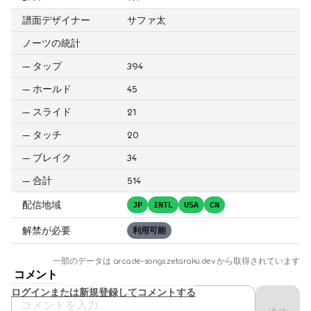
譜面デザイナー
サファ太
ノーツの統計
—
タップ
394
—
ホールド
45
—
スライド
21
—
タッチ
20
—
ブレイク
34
—
合計
514
配信地域
JP
INTL
USA
CN
解禁が必要
利用可能
一部のデータは
arcade-songs.zetaraku.dev
から取得されています
コメント
ログインまたは新規登録してコメントする