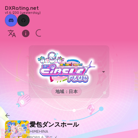
DXRating.net
v1.6.230
(
yesterday
)
地域：日本
愛包ダンスホール
HIMEHINA
POPS＆アニメ