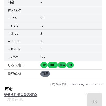
制谱
-
音符统计
—
Tap
99
—
Hold
13
—
Slide
3
—
Touch
8
—
Break
1
—
总计
124
可游玩地区
JP
INTL
USA
CN
需要解锁
可用
部分数据来自
arcade-songs.zetaraku.dev
评论
登录或注册以发表评论
提交