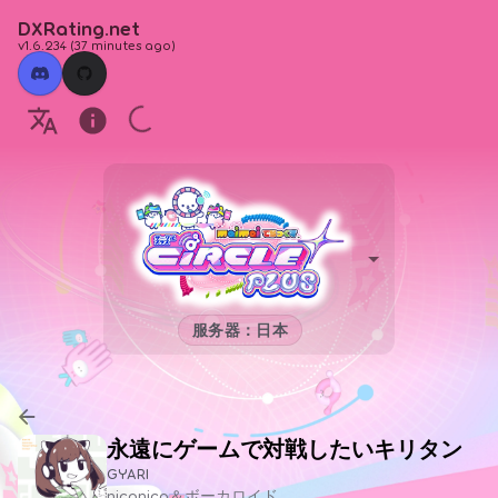
DXRating.net
v1.6.234
(
37 minutes ago
)
服务器：日本
永遠にゲームで対戦したいキリタン
GYARI
niconico＆ボーカロイド