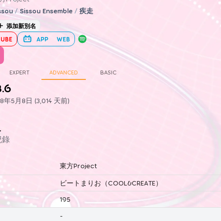
ssou
/
Sissou Ensemble
/
疾走
添加新別名
UBE
APP
WEB
EXPERT
ADVANCED
BASIC
8.6
年5月8日 (3,014 天前)
史
紀錄
東方Project
ビートまりお（COOL&CREATE）
195
-