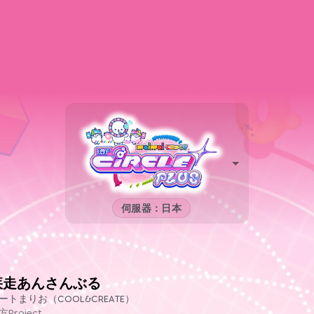
伺服器：日本
疾走あんさんぶる
ートまりお（COOL&CREATE）
方Project