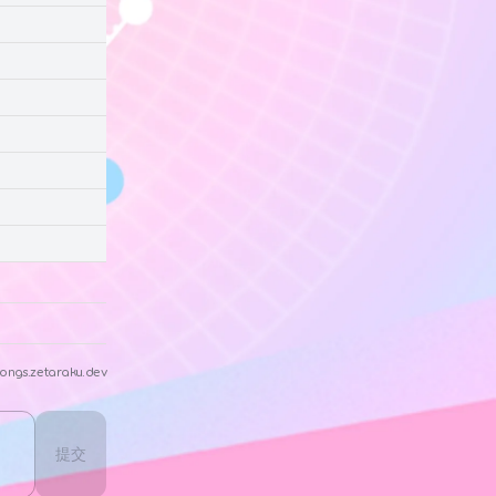
ongs.zetaraku.dev
提交