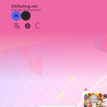
DXRating.net
v1.6.230
(
2 days ago
)
ビ
東