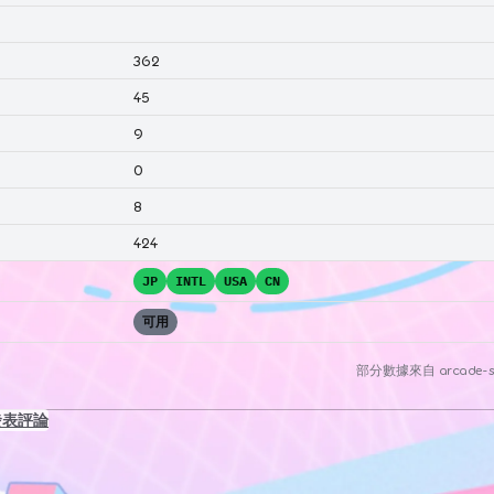
362
45
9
0
8
424
JP
INTL
USA
CN
可用
部分數據來自
arcade-s
發表評論