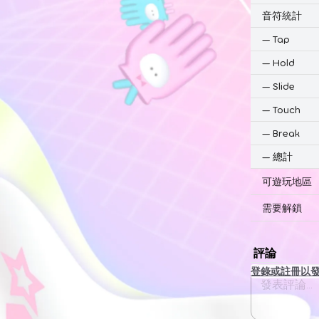
音符統計
—
Tap
—
Hold
—
Slide
—
Touch
—
Break
—
總計
可遊玩地區
需要解鎖
評論
登錄或註冊以