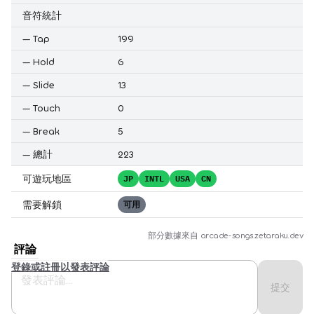
音符統計
—
Tap
199
—
Hold
6
—
Slide
13
—
Touch
0
—
Break
5
—
總計
223
可遊玩地區
JP
INTL
USA
CN
需要解鎖
可用
部分數據來自
arcade-songs.zetaraku.dev
評論
登錄或註冊以發表評論
提交