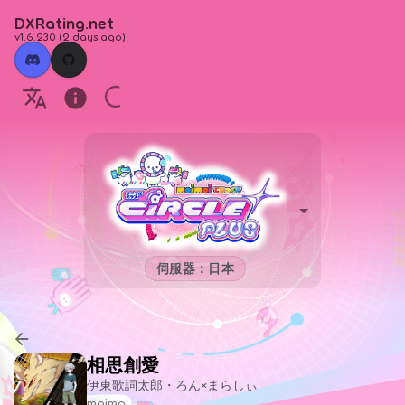
DXRating.net
v1.6.230
(
2 days ago
)
伺服器：日本
相思創愛
伊東歌詞太郎・ろん×まらしぃ
maimai