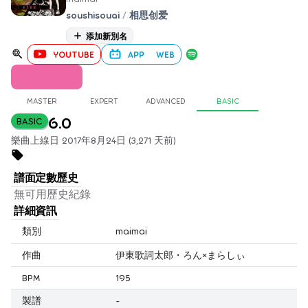
soushisouai
/
相思创爱
添加新別名
YOUTUBE
APP
WEB
MASTER
EXPERT
ADVANCED
BASIC
6.0
BASIC
樂曲上線日 2017年8月24日 (3,271 天前)
譜面定數歷史
無可用歷史紀錄
詳細資訊
類別
maimai
作曲
伊東歌詞太郎・ろん×まらしぃ
BPM
195
製譜
-