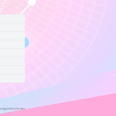
ongs.zetaraku.dev