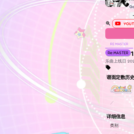
Go
YOUT
RE:MASTER
1
Re:MASTER
乐曲上线日 2023
谱面定数历
／
详细信息
类别