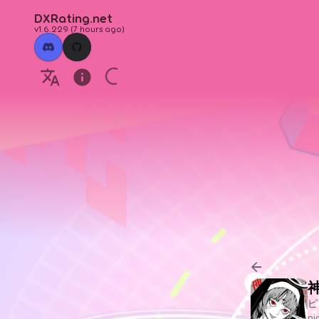
DXRating.net
v1.6.229
(
7 hours ago
)
ピ
n