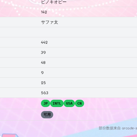
ピノキオピー
142
サファ太
442
39
48
9
25
563
JP
INTL
USA
CN
可用
部分数据来自
arcade-s