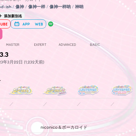
d-ish
/
像神
/
像神一样
/
像神一样呐
/
神呐
添加新别名
UBE
APP
WEB
MASTER
EXPERT
ADVANCED
BASIC
3.3
年3月22日 (1,232天前)
史
／
／
／
／
niconico＆ボーカロイド