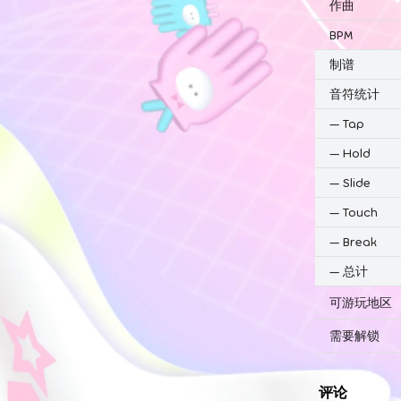
作曲
BPM
制谱
音符统计
—
Tap
—
Hold
—
Slide
—
Touch
—
Break
—
总计
可游玩地区
需要解锁
评论