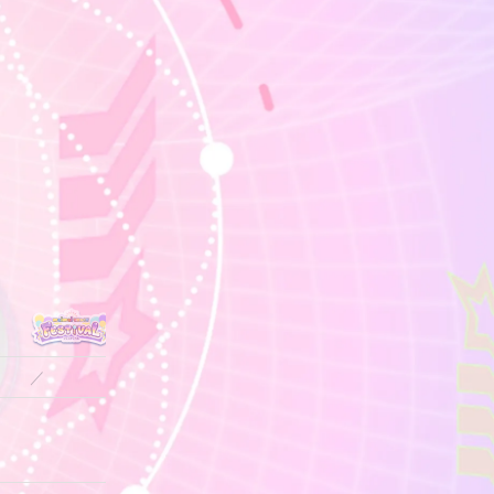
／
13.3
13.3
13.3