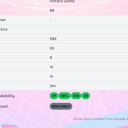
rintaro soma
88
ner
-
tics
282
26
8
14
14
344
ilability
JP
INTL
USA
CN
ired
AVAILABLE
Some data comes from
arcade-s