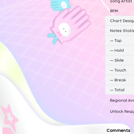
Song Artist
BPM
Chart Desig
Notes Statis
—
Tap
—
Hold
—
Slide
—
Touch
—
Break
—
Total
Regional Ava
Unlock Requ
Comments