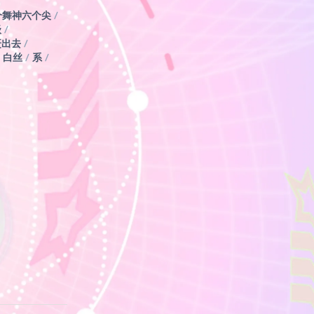
个舞神六个尖
/
级
/
赶出去
/
白丝
/
系
/