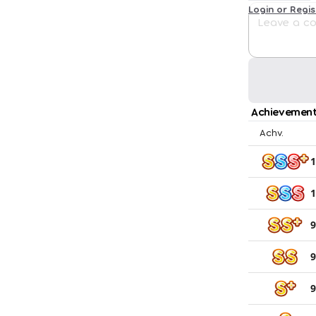
Login or Regi
Achievement
Achv.
1
1
9
9
9