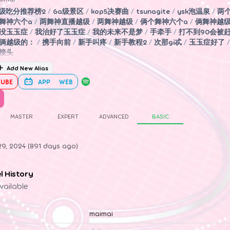
5级吃分推荐榜2
/
6a级景区
/
kop5决赛曲
/
tsunagite
/
ysk泡温泉
/
两
舞神六个a
/
两舞神直播越级
/
两舞神越级
/
俩个舞神六个a
/
俩舞神越
没玉玉症
/
我治好了玉玉症
/
我的未来不是梦
/
手牵手
/
打不到90会被
俩越级的：
/
携手向前
/
新手叫疼
/
新手教程2
/
次那gi忒
/
玉玉症好了
/
接头
Add New Alias
UBE
APP
WEB
MASTER
EXPERT
ADVANCED
BASIC
29, 2024 (891 days ago)
el History
vailable
maimai