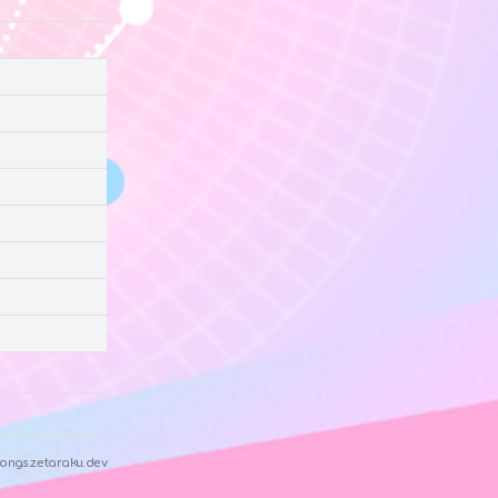
ongs.zetaraku.dev