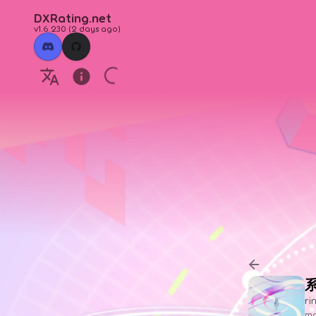
DXRating.net
v1.6.230
(
2 days ago
)
ri
ma