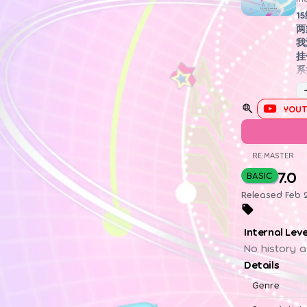
1
两
我
挂
系
YOUT
RE:MASTER
7.0
BASIC
Released Feb 
Internal Lev
No history a
Details
Genre