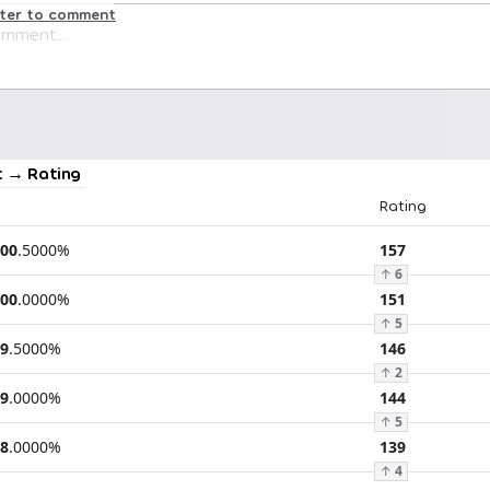
ster to comment
 → Rating
Rating
00
.
5000
%
157
↑
6
00
.
0000
%
151
↑
5
9
.
5000
%
146
↑
2
9
.
0000
%
144
↑
5
8
.
0000
%
139
↑
4