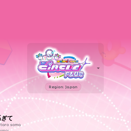
Region: Japan
系ぎて
ntaro soma
imai