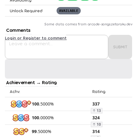
Unlock Required
AVAILABLE
Some data comes from
arcade-songs.zetaraku.dev
Comments
Login or Register to comment
SUBMIT
Achievement → Rating
Achv.
Rating
100
.
5000
%
337
↑
13
100
.
0000
%
324
↑
10
99
.
5000
%
314