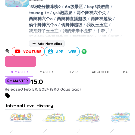
15级吃分推荐榜2
/
6a级景区
/
kop5决赛曲
/
tsunagite
/
ysk泡温泉
/
两个舞神六个尖
/
两舞神六个a
/
两舞神直播越级
/
两舞神越级
/
俩个舞神六个a
/
俩舞神越级
/
我没玉玉症
/
我治好了玉玉症
/
我的未来不是梦
/
手牵手
/
打不到90会被赶出去
/
挂俩越级的：
/
携手向前
/
新手叫疼
/
新手教程2
/
次那gi忒
/
玉玉症好了
/
Add New Alias
白丝
/
系
/
系接头
YOUTUBE
APP
WEB
RE:MASTER
MASTER
EXPERT
ADVANCED
BASIC
15.0
Re:MASTER
Released Feb 29, 2024 (890 days ago)
Internal Level History
／
／
／
／