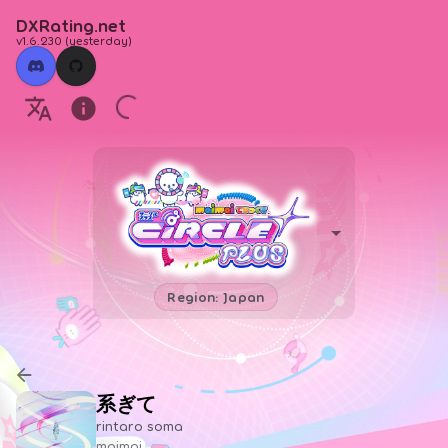
DXRating.net
v1.6.230
(
yesterday
)
Region: Japan
系ぎて
rintaro soma
maimai