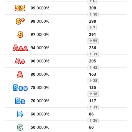
↑
6
99
.
0000
%
308
↑
10
98
.
0000
%
298
↑
7
97
.
0000
%
291
↑
55
94
.
0000
%
236
↑
31
90
.
0000
%
205
↑
42
80
.
0000
%
163
↑
28
75
.
0000
%
135
↑
18
70
.
0000
%
117
↑
31
60
.
0000
%
86
↑
26
50
.
0000
%
60