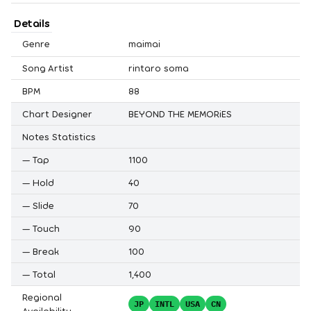
Details
Genre
maimai
Song Artist
rintaro soma
BPM
88
Chart Designer
BEYOND THE MEMORiES
Notes Statistics
—
Tap
1100
—
Hold
40
—
Slide
70
—
Touch
90
—
Break
100
—
Total
1,400
Regional
JP
INTL
USA
CN
Availability