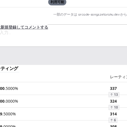
利用可能
一部のデータは
arcade-songs.zetaraku.dev
から
は新規登録してコメントする
ーティング
レーティ
00
.
5000
%
337
↑
13
00
.
0000
%
324
↑
10
9
.
5000
%
314
↑
6
9
.
0000
%
308