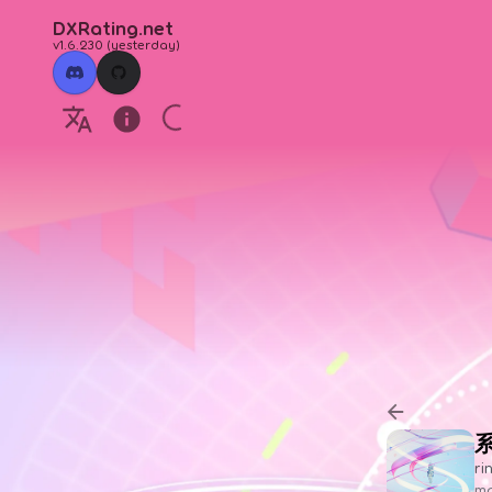
DXRating.net
v1.6.230
(
yesterday
)
ri
ma