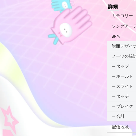
詳細
カテゴリー
ソングアー
BPM
譜面デザイ
ノーツの統
—
タップ
—
ホールド
—
スライド
—
タッチ
—
ブレイク
—
合計
配信地域