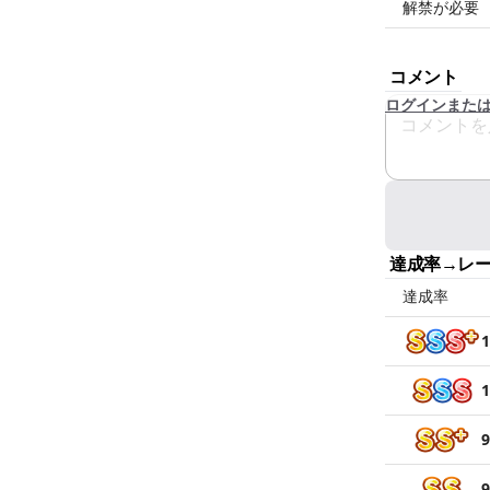
解禁が必要
コメント
ログインまた
達成率→レ
達成率
1
1
9
9