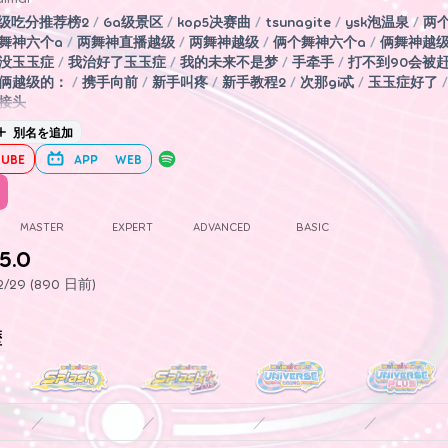
5级吃分推荐榜2
/
6a级景区
/
kop5决赛曲
/
tsunagite
/
ysk泡温泉
/
两
舞神六个a
/
两舞神直播越级
/
两舞神越级
/
俩个舞神六个a
/
俩舞神越
没玉玉症
/
我治好了玉玉症
/
我的未来不是梦
/
手牵手
/
打不到90会被
俩越级的：
/
携手向前
/
新手叫疼
/
新手教程2
/
次那gi忒
/
玉玉症好了
/
接头
別名を追加
UBE
APP
WEB
MASTER
EXPERT
ADVANCED
BASIC
5.0
/29 (890 日前)
歴
／
／
／
／