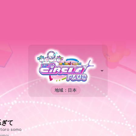
地域：日本
系ぎて
ntaro soma
imai