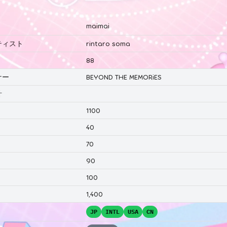
maimai
ティスト
rintaro soma
88
ナー
BEYOND THE MEMORiES
計
1100
40
70
90
100
1,400
JP
INTL
USA
CN