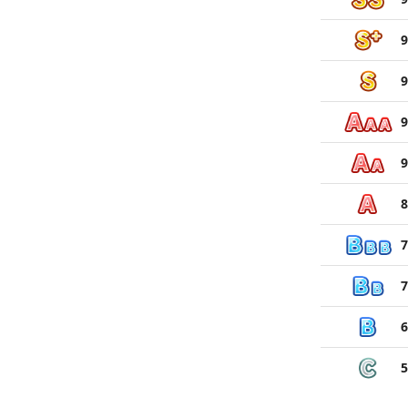
9
9
9
9
8
7
7
6
5