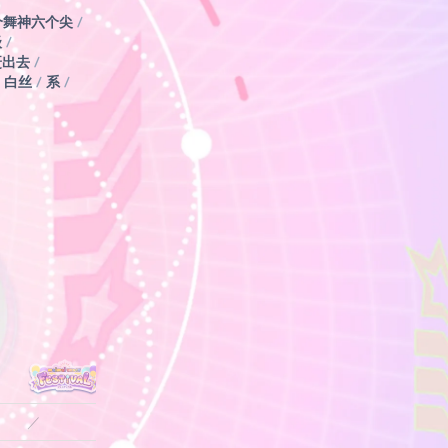
个舞神六个尖
/
级
/
赶出去
/
白丝
/
系
/
／
／
15.0
15.0