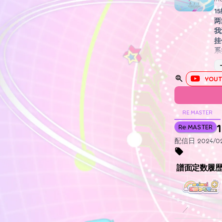
1
两
我
挂
系
YOUT
RE:MASTER
1
Re:MASTER
配信日 2024/02
譜面定数履
／