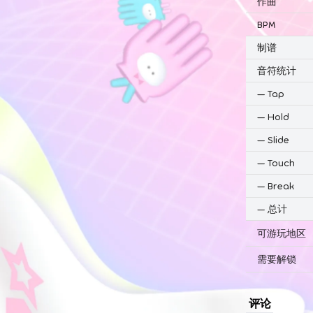
作曲
BPM
制谱
音符统计
—
Tap
—
Hold
—
Slide
—
Touch
—
Break
—
总计
可游玩地区
需要解锁
评论