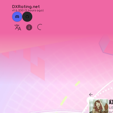
DXRating.net
v1.6.230
(
3 hours ago
)
Li
P