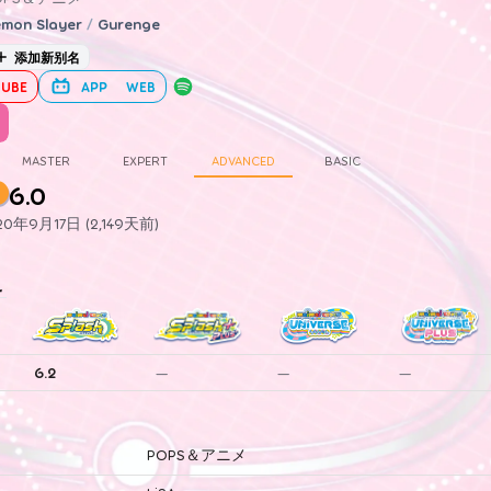
mon Slayer
/
Gurenge
添加新别名
UBE
APP
WEB
MASTER
EXPERT
ADVANCED
BASIC
6.0
年9月17日 (2,149天前)
史
6.2
—
—
—
POPS＆アニメ