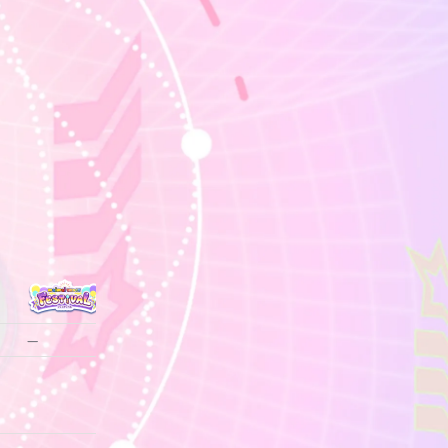
—
—
—
—