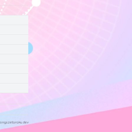
ongs.zetaraku.dev