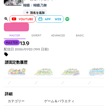
蝴蝶
/
蝴蝶乃舞
別名を追加
YOUTUBE
APP
WEB
MASTER
EXPERT
ADVANCED
BASIC
13.9
MASTER
配信日 2026/01/23 (199 日前)
譜面定数履歴
／
／
／
／
詳細
カテゴリー
ゲーム＆バラエティ