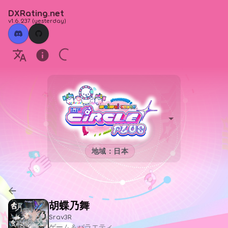
DXRating.net
v1.6.237
(
yesterday
)
地域：日本
胡蝶乃舞
Srav3R
ゲーム＆バラエティ