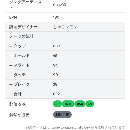
ソングアーティス
Srav3R
ト
BPM
180
譜面デザイナー
じゃこレモン
ノーツの統計
—
タップ
632
—
ホールド
45
—
スライド
96
—
タッチ
20
—
ブレイク
38
—
合計
832
配信地域
JP
INTL
USA
CN
解禁が必要
利用可能
一部のデータは
arcade-songs.zetaraku.dev
から取得されています