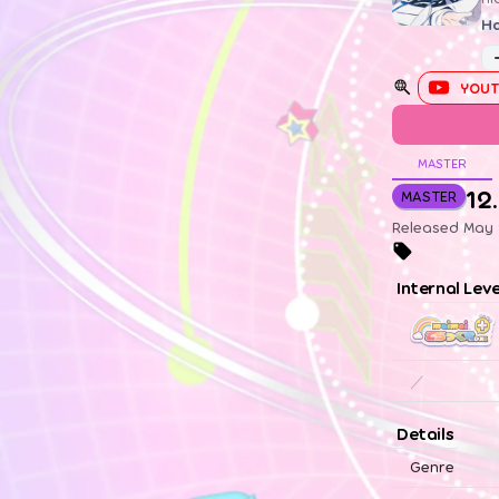
Ha
YOUT
MASTER
12
MASTER
Released May 
Internal Lev
／
Details
Genre