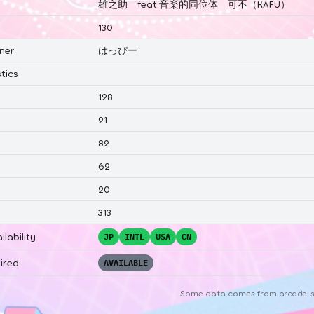
雄之助 feat.音楽的同位体 可不（KAFU）
130
ner
はっぴー
tics
128
21
82
62
20
313
ilability
JP
INTL
USA
CN
ired
AVAILABLE
Some data comes from
arcade-s