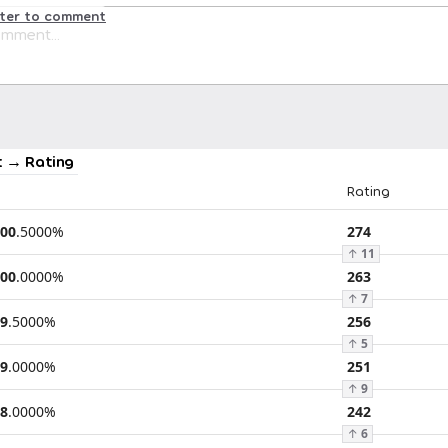
ster to comment
 → Rating
Rating
00
.
5000
%
274
↑
11
00
.
0000
%
263
↑
7
9
.
5000
%
256
↑
5
9
.
0000
%
251
↑
9
8
.
0000
%
242
↑
6