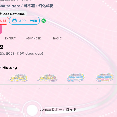
na to Nare
/
可不花
/
幻化成花
Add New Alias
UBE
APP
WEB
EXPERT
ADVANCED
BASIC
.2
26, 2023 (1,169 days ago)
el History
／
／
／
／
niconico＆ボーカロイド