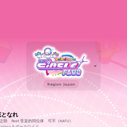
Region: Japan
花となれ
之助 feat.音楽的同位体 可不（KAFU）
iconico＆ボーカロイド