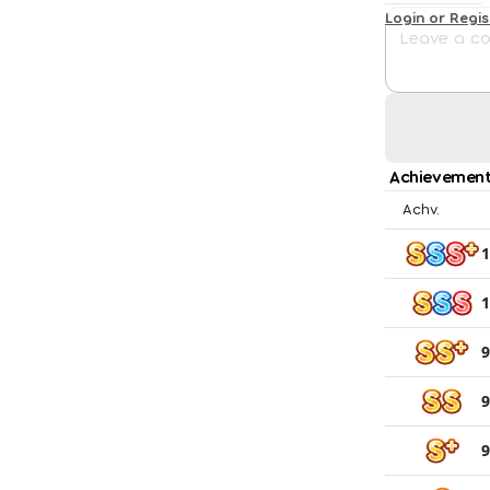
Login or Regi
Achievement
Achv.
1
1
9
9
9