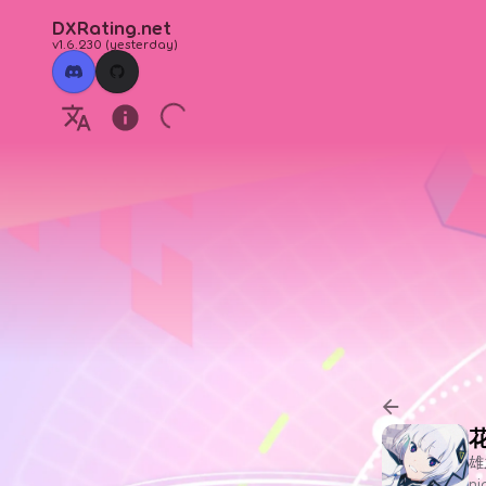
DXRating.net
v1.6.230
(
yesterday
)
雄
n