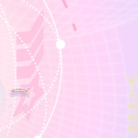
／
12.2
12.2
—