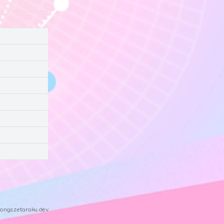
ongs.zetaraku.dev