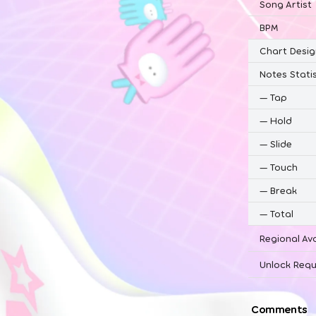
Song Artist
BPM
Chart Desig
Notes Statis
—
Tap
—
Hold
—
Slide
—
Touch
—
Break
—
Total
Regional Ava
Unlock Requ
Comments