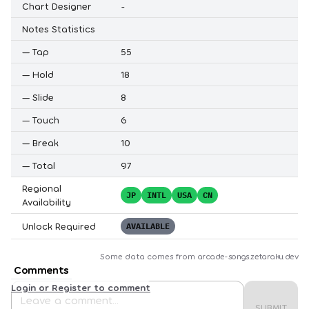
Chart Designer
-
Notes Statistics
—
Tap
55
—
Hold
18
—
Slide
8
—
Touch
6
—
Break
10
—
Total
97
Regional
JP
INTL
USA
CN
Availability
Unlock Required
AVAILABLE
Some data comes from
arcade-songs.zetaraku.dev
Comments
Login or Register to comment
SUBMIT