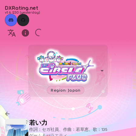
DXRating.net
v1.6.230
(
yesterday
)
Region: Japan
若い力
作詞：セガ社員、作曲：若草恵、歌：135
ゲーム＆バラエティ