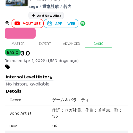
sega
/
世嘉社歌
/
若力
Add New Alias
YOUTUBE
APP
WEB
MASTER
EXPERT
ADVANCED
BASIC
3.0
BASIC
Released Apr 1, 2022 (1,589 days ago)
Internal Level History
No history available
Details
Genre
ゲーム＆バラエティ
作詞：セガ社員、作曲：若草恵、歌：
Song Artist
135
BPM
114