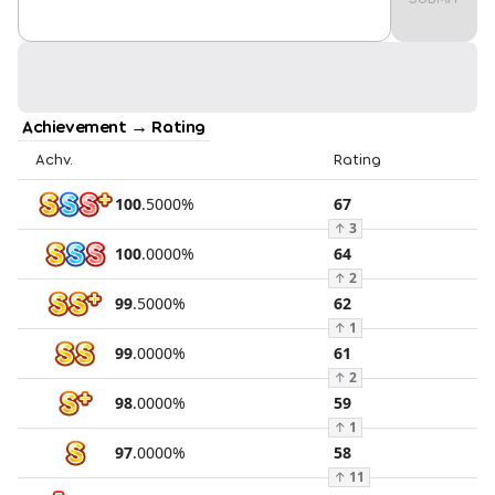
Achievement → Rating
Achv.
Rating
100
.
5000
%
67
↑
3
100
.
0000
%
64
↑
2
99
.
5000
%
62
↑
1
99
.
0000
%
61
↑
2
98
.
0000
%
59
↑
1
97
.
0000
%
58
↑
11