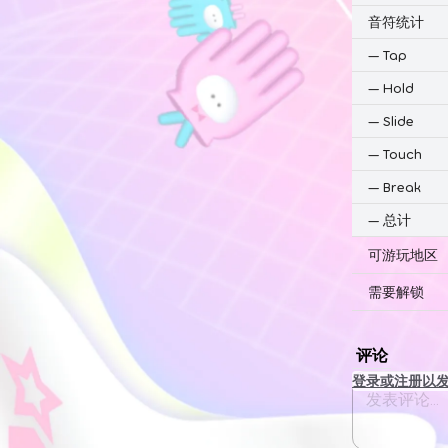
音符统计
—
Tap
—
Hold
—
Slide
—
Touch
—
Break
—
总计
可游玩地区
需要解锁
评论
登录或注册以