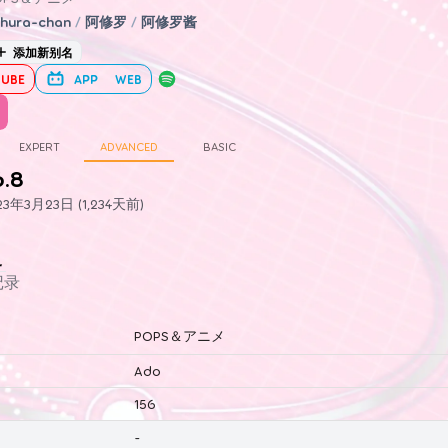
hura-chan
/
阿修罗
/
阿修罗酱
添加新别名
UBE
APP
WEB
EXPERT
ADVANCED
BASIC
6.8
年3月23日 (1,234天前)
史
记录
POPS＆アニメ
Ado
156
-