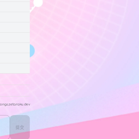
ongs.zetaraku.dev
提交