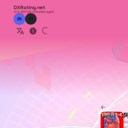
DXRating.net
v1.6.231
(
45 minutes ago
)
A
P