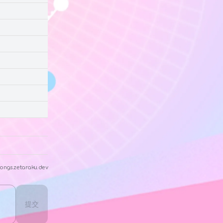
ongs.zetaraku.dev
提交