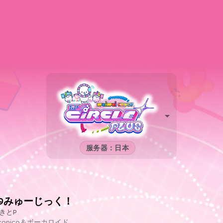
服务器：日本
39みゅーじっく！
きとP
iconico＆ボーカロイド