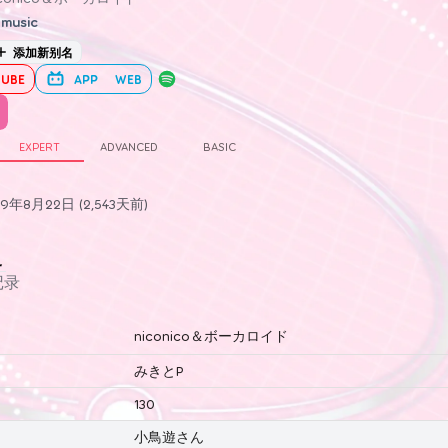
music
添加新别名
UBE
APP
WEB
EXPERT
ADVANCED
BASIC
年8月22日 (2,543天前)
史
记录
niconico＆ボーカロイド
みきとP
130
小鳥遊さん