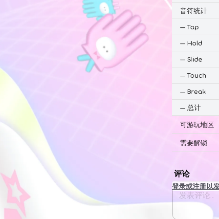
音符统计
—
Tap
—
Hold
—
Slide
—
Touch
—
Break
—
总计
可游玩地区
需要解锁
评论
登录或注册以