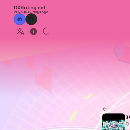
DXRating.net
v1.6.230
(
2 days ago
)
み
n