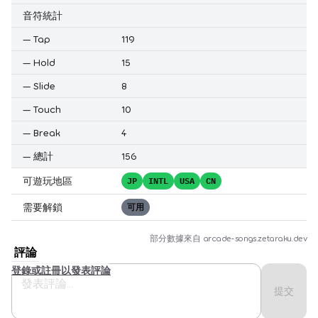
音符統計
—
Tap
119
—
Hold
15
—
Slide
8
—
Touch
10
—
Break
4
—
總計
156
可遊玩地區
JP
INTL
USA
CN
需要解鎖
可用
部分數據來自
arcade-songs.zetaraku.dev
評論
登錄或註冊以發表評論
提交