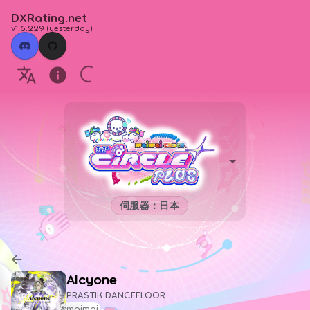
DXRating.net
v1.6.229
(
yesterday
)
伺服器：日本
Alcyone
PRASTIK DANCEFLOOR
maimai