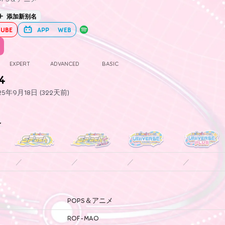
添加新别名
UBE
APP
WEB
EXPERT
ADVANCED
BASIC
.4
5年9月18日 (322天前)
史
／
／
／
／
POPS＆アニメ
ROF-MAO