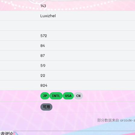
143
Luxizhel
572
84
87
59
22
824
JP
INTL
USA
CN
可用
部分数据来自
arcade-s
发表评论