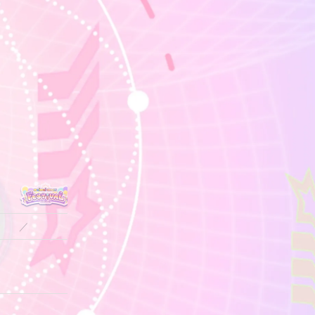
／
／
／
／