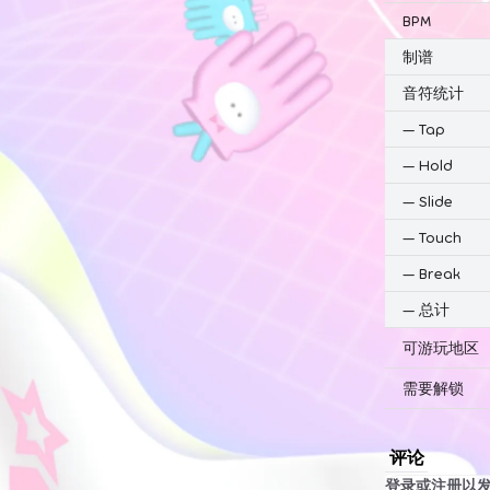
BPM
制谱
音符统计
—
Tap
—
Hold
—
Slide
—
Touch
—
Break
—
总计
可游玩地区
需要解锁
评论
登录或注册以