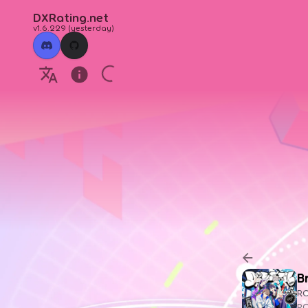
DXRating.net
v1.6.229
(
yesterday
)
B
R
P