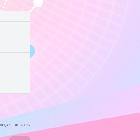
ongs.zetaraku.dev