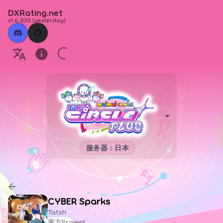
DXRating.net
v1.6.230
(
yesterday
)
服务器：日本
CYBER Sparks
Tatsh
東方Project