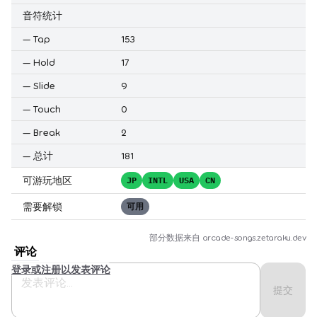
音符统计
—
Tap
153
—
Hold
17
—
Slide
9
—
Touch
0
—
Break
2
—
总计
181
可游玩地区
JP
INTL
USA
CN
需要解锁
可用
部分数据来自
arcade-songs.zetaraku.dev
评论
登录或注册以发表评论
提交