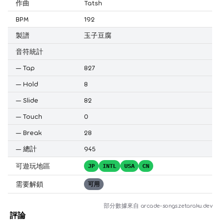
作曲
Tatsh
BPM
192
製譜
玉子豆腐
音符統計
—
Tap
827
—
Hold
8
—
Slide
82
—
Touch
0
—
Break
28
—
總計
945
可遊玩地區
JP
INTL
USA
CN
需要解鎖
可用
部分數據來自
arcade-songs.zetaraku.dev
評論