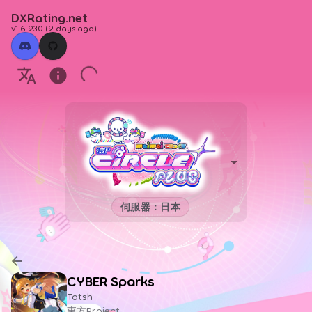
DXRating.net
v1.6.230
(
2 days ago
)
伺服器：日本
CYBER Sparks
Tatsh
東方Project