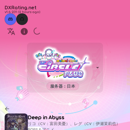
DXRating.net
v1.6.231
(
2 hours ago
)
服务器：日本
Deep in Abyss
リコ（CV：富田美憂）、レグ（CV：伊瀬茉莉也）
POPS＆アニメ