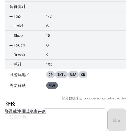
音符统计
—
Tap
172
—
Hold
6
—
Slide
12
—
Touch
0
—
Break
2
—
总计
192
可游玩地区
JP
INTL
USA
CN
需要解锁
可用
部分数据来自
arcade-songs.zetaraku.dev
评论
登录或注册以发表评论
提交