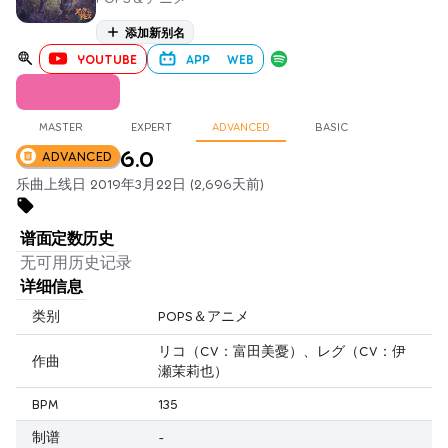
添加新别名
YOUTUBE
APP
WEB
MASTER
EXPERT
ADVANCED
BASIC
6.0
ADVANCED
乐曲上线日 2019年3月22日 (2,696天前)
谱面定数历史
无可用历史记录
详细信息
类别
POPS＆アニメ
リコ（CV：富田美憂）、レグ（CV：伊
作曲
瀬茉莉也）
BPM
135
制谱
-