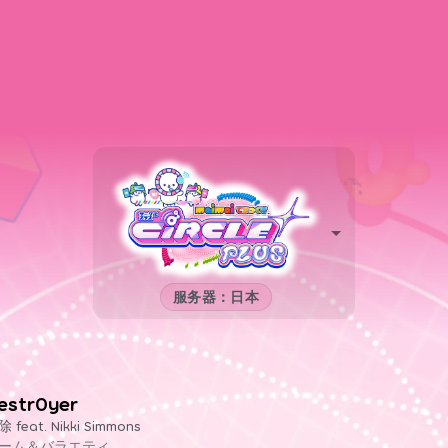
服务器：日本
estr0yer
 feat. Nikki Simmons
ーム＆バラエティ