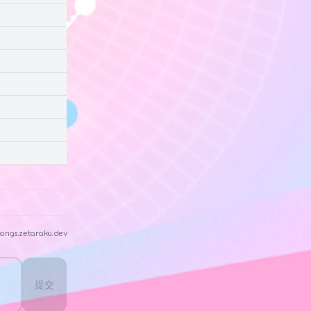
ongs.zetaraku.dev
提交