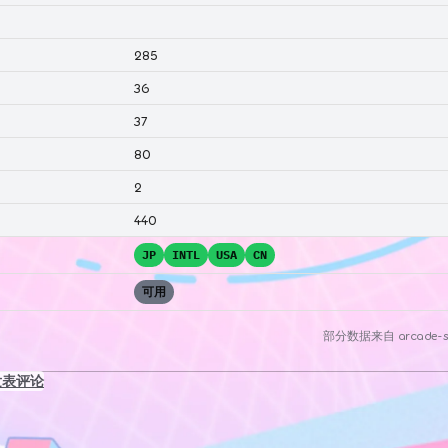
285
36
37
80
2
440
JP
INTL
USA
CN
可用
部分数据来自
arcade-s
发表评论