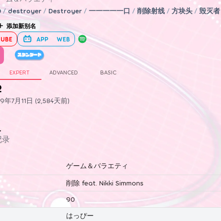
0
/
destroyer
/
Destroyer
/
一一一一一口
/
削除射线
/
方块头
/
毁灭者
添加新别名
UBE
APP
WEB
EXPERT
ADVANCED
BASIC
2
年7月11日 (2,584天前)
史
记录
ゲーム＆バラエティ
削除 feat. Nikki Simmons
90
はっぴー