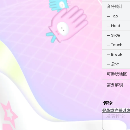
音符统计
—
Tap
—
Hold
—
Slide
—
Touch
—
Break
—
总计
可游玩地区
需要解锁
评论
登录或注册以