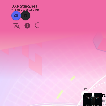
DXRating.net
v1.6.230
(
yesterday
)
D
削除
ゲ