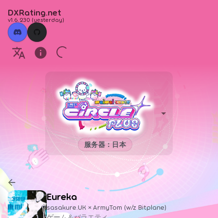
DXRating.net
v1.6.230
(
yesterday
)
服务器：日本
Eureka
sasakure.UK × ArmyTom (w/z Bitplane)
ゲーム＆バラエティ