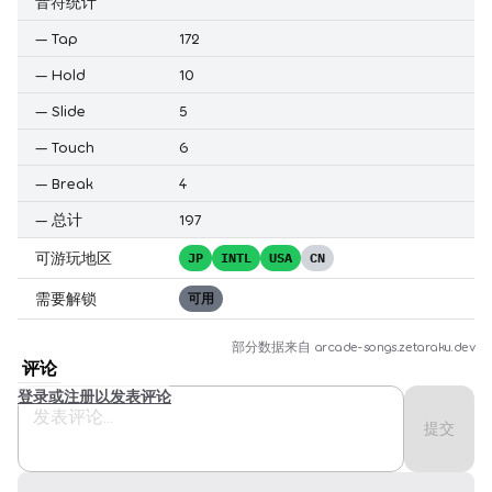
音符统计
—
Tap
172
—
Hold
10
—
Slide
5
—
Touch
6
—
Break
4
—
总计
197
可游玩地区
JP
INTL
USA
CN
需要解锁
可用
部分数据来自
arcade-songs.zetaraku.dev
评论
登录或注册以发表评论
提交