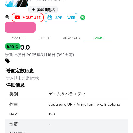
添加新别名
YOUTUBE
APP
WEB
MASTER
EXPERT
ADVANCED
BASIC
3.0
BASIC
乐曲上线日 2025年9月18日 (323天前)
谱面定数历史
无可用历史记录
详细信息
类别
ゲーム＆バラエティ
作曲
sasakure.UK × ArmyTom (w/z Bitplane)
BPM
150
制谱
-