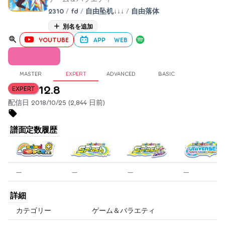
2310
/
fd
/
自由坠机↓↓↓
/
自由落体
別名を追加
YOUTUBE
APP
WEB
MASTER
EXPERT
ADVANCED
BASIC
12.8
EXPERT
配信日 2018/10/25 (2,844 日前)
譜面定数履歴
—
—
—
—
詳細
カテゴリー
ゲーム＆バラエティ