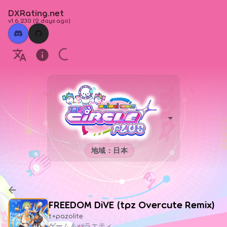
DXRating.net
v1.6.230
(
2 days ago
)
地域：日本
FREEDOM DiVE (tpz Overcute Remix)
t+pazolite
ゲーム＆バラエティ