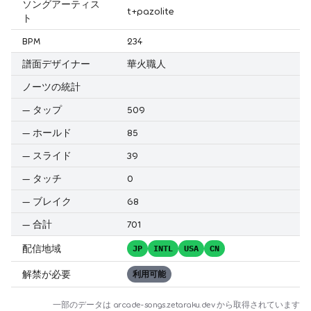
ソングアーティス
t+pazolite
ト
BPM
234
譜面デザイナー
華火職人
ノーツの統計
—
タップ
509
—
ホールド
85
—
スライド
39
—
タッチ
0
—
ブレイク
68
—
合計
701
配信地域
JP
INTL
USA
CN
解禁が必要
利用可能
一部のデータは
arcade-songs.zetaraku.dev
から取得されています