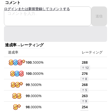
コメント
ログインまたは新規登録してコメントする
送信
達成率→レーティング
達成率
レーティング
100
.
5000
%
288
↑
12
100
.
0000
%
276
↑
8
99
.
5000
%
268
↑
5
99
.
0000
%
263
↑
9
98
.
0000
%
254