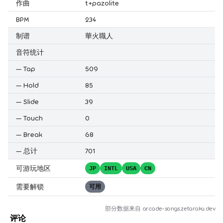
作曲
t+pazolite
BPM
234
制谱
華火職人
音符统计
—
Tap
509
—
Hold
85
—
Slide
39
—
Touch
0
—
Break
68
—
总计
701
可游玩地区
JP
INTL
USA
CN
需要解锁
可用
部分数据来自
arcade-songs.zetaraku.dev
评论