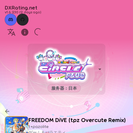
DXRating.net
v1.6.230
(
2 days ago
)
服务器：日本
FREEDOM DiVE (tpz Overcute Remix)
t+pazolite
ゲーム＆バラエティ