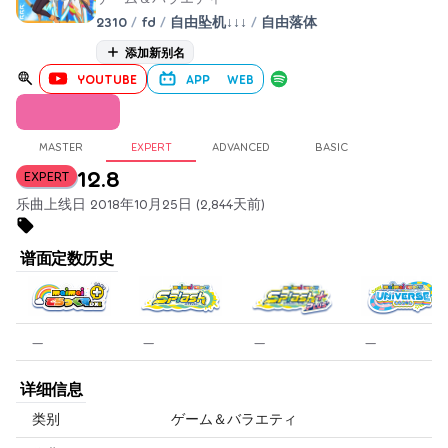
2310
/
fd
/
自由坠机↓↓↓
/
自由落体
添加新别名
YOUTUBE
APP
WEB
MASTER
EXPERT
ADVANCED
BASIC
12.8
EXPERT
乐曲上线日 2018年10月25日 (2,844天前)
谱面定数历史
—
—
—
—
详细信息
类别
ゲーム＆バラエティ