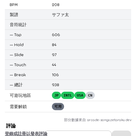
BPM
208
製譜
サファ太
音符統計
—
Tap
606
—
Hold
84
—
Slide
97
—
Touch
44
—
Break
106
—
總計
938
可遊玩地區
JP
INTL
USA
CN
需要解鎖
可用
部分數據來自
arcade-songs.zetaraku.dev
評論
登錄或註冊以發表評論