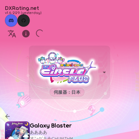
DXRating.net
v1.6.229
(
yesterday
)
伺服器：日本
Galaxy Blaster
ああああ
オンゲキ＆CHUNITHM