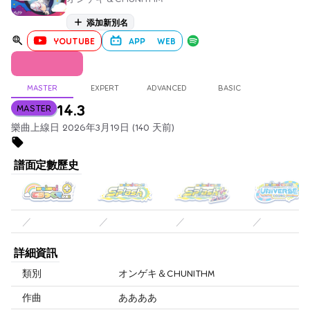
添加新別名
YOUTUBE
APP
WEB
MASTER
EXPERT
ADVANCED
BASIC
14.3
MASTER
樂曲上線日 2026年3月19日 (140 天前)
譜面定數歷史
／
／
／
／
詳細資訊
類別
オンゲキ＆CHUNITHM
作曲
ああああ