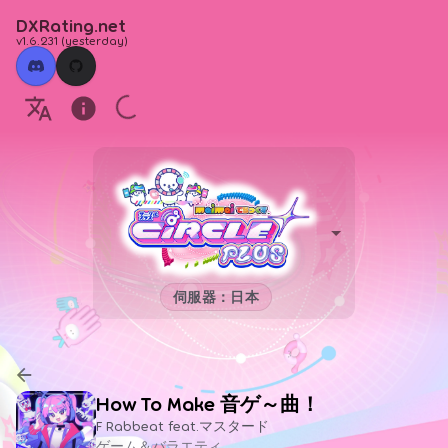
DXRating.net
v1.6.231
(
yesterday
)
伺服器：日本
How To Make 音ゲ～曲！
F Rabbeat feat.マスタード
ゲーム＆バラエティ