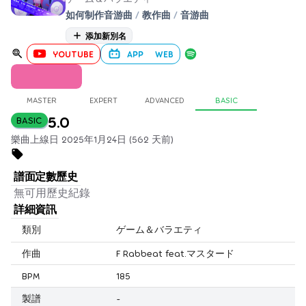
如何制作音游曲
/
教作曲
/
音游曲
添加新別名
YOUTUBE
APP
WEB
MASTER
EXPERT
ADVANCED
BASIC
5.0
BASIC
樂曲上線日 2025年1月24日 (562 天前)
譜面定數歷史
無可用歷史紀錄
詳細資訊
類別
ゲーム＆バラエティ
作曲
F Rabbeat feat.マスタード
BPM
185
製譜
-