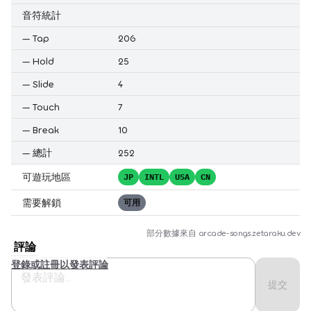
音符統計
—
Tap
206
—
Hold
25
—
Slide
4
—
Touch
7
—
Break
10
—
總計
252
可遊玩地區
JP
INTL
USA
CN
需要解鎖
可用
部分數據來自
arcade-songs.zetaraku.dev
評論
登錄或註冊以發表評論
提交