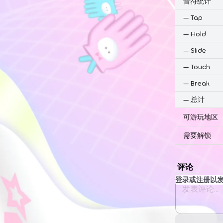
音符统计
—
Tap
—
Hold
—
Slide
—
Touch
—
Break
—
总计
可游玩地区
需要解锁
评论
登录或注册以