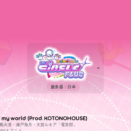
服务器：日本
n my world (Prod. KOTONOHOUSE)
凰火凛・瀬戸海月・大賀ルキア「電音部」
OPS＆アニメ