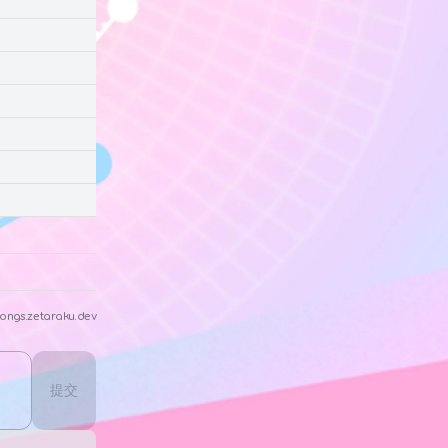
ongs.zetaraku.dev
提交