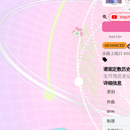
YOUT
MASTER
ADVANCED
乐曲上线日 2023
谱面定数历
无可用历史
详细信息
类别
作曲
BPM
制谱