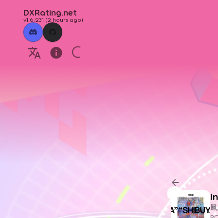
DXRating.net
v1.6.231
(
2 hours ago
)
I
鳳
P