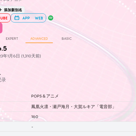
添加新别名
UBE
APP
WEB
EXPERT
ADVANCED
BASIC
6.5
年1月6日 (1,310天前)
史
记录
POPS＆アニメ
鳳凰火凛・瀬戸海月・大賀ルキア「電音部」
160
-