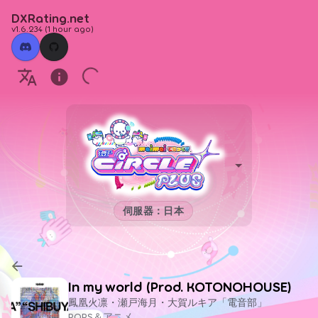
DXRating.net
v1.6.234
(
1 hour ago
)
伺服器：日本
In my world (Prod. KOTONOHOUSE)
鳳凰火凛・瀬戸海月・大賀ルキア「電音部」
POPS＆アニメ