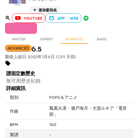
添加新別名
YOUTUBE
APP
WEB
MASTER
EXPERT
ADVANCED
BASIC
6.5
ADVANCED
樂曲上線日 2023年1月6日 (1,311 天前)
譜面定數歷史
無可用歷史紀錄
詳細資訊
類別
POPS＆アニメ
鳳凰火凛・瀬戸海月・大賀ルキア「電音
作曲
部」
BPM
160
製譜
-