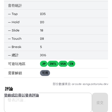
音符統計
—
Tap
235
—
Hold
20
—
Slide
18
—
Touch
28
—
Break
5
—
總計
306
可遊玩地區
JP
INTL
USA
CN
需要解鎖
可用
部分數據來自
arcade-songs.zetaraku.dev
評論
登錄或註冊以發表評論
提交