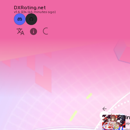
DXRating.net
v1.6.234
(
46 minutes ago
)
I
M
ma