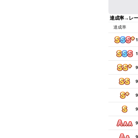
達成率→レ
達成率
1
1
9
9
9
9
9
9