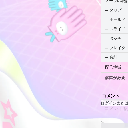
ノーツの統
—
タップ
—
ホールド
—
スライド
—
タッチ
—
ブレイク
—
合計
配信地域
解禁が必要
コメント
ログインまた