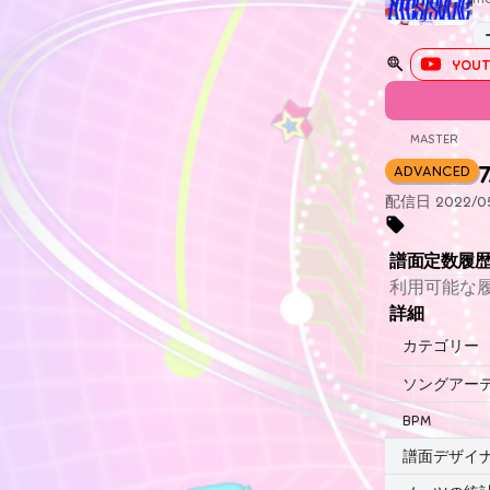
YOUT
MASTER
7
ADVANCED
配信日 2022/05/
譜面定数履
利用可能な
詳細
カテゴリー
ソングアー
BPM
譜面デザイ