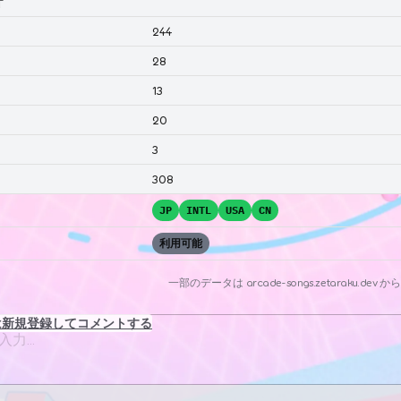
計
244
28
13
20
3
308
JP
INTL
USA
CN
利用可能
一部のデータは
arcade-songs.zetaraku.dev
から
は新規登録してコメントする