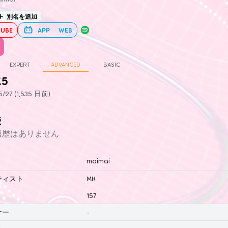
別名を追加
UBE
APP
WEB
EXPERT
ADVANCED
BASIC
.5
27 (1,535 日前)
歴
履歴はありません
maimai
ティスト
MK
157
ナー
-