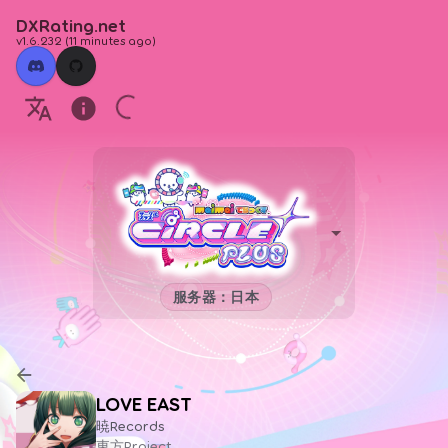
DXRating.net
v1.6.232
(
11 minutes ago
)
服务器：日本
LOVE EAST
暁Records
東方Project