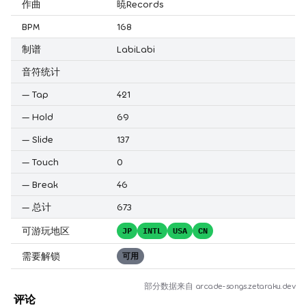
作曲
暁Records
BPM
168
制谱
LabiLabi
音符统计
—
Tap
421
—
Hold
69
—
Slide
137
—
Touch
0
—
Break
46
—
总计
673
可游玩地区
JP
INTL
USA
CN
需要解锁
可用
部分数据来自
arcade-songs.zetaraku.dev
评论