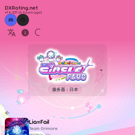
DXRating.net
v1.6.231
(
6 hours ago
)
服务器：日本
Lia=Fail
Team Grimoire
maimai