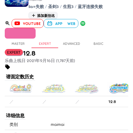
lia=失败
/
圣剑3
/
生煎3
/
蓝牙连接失败
添加新别名
YOUTUBE
APP
WEB
MASTER
EXPERT
ADVANCED
BASIC
12.8
EXPERT
乐曲上线日 2021年9月16日 (1,787天前)
谱面定数历史
／
／
／
12.8
详细信息
类别
maimai