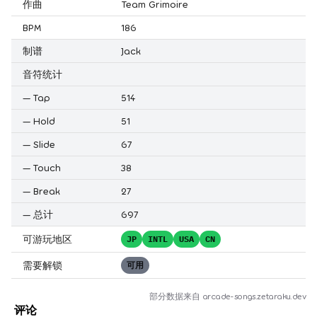
作曲
Team Grimoire
BPM
186
制谱
Jack
音符统计
—
Tap
514
—
Hold
51
—
Slide
67
—
Touch
38
—
Break
27
—
总计
697
可游玩地区
JP
INTL
USA
CN
需要解锁
可用
部分数据来自
arcade-songs.zetaraku.dev
评论