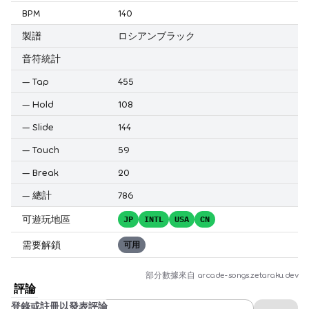
BPM
140
製譜
ロシアンブラック
音符統計
—
Tap
455
—
Hold
108
—
Slide
144
—
Touch
59
—
Break
20
—
總計
786
可遊玩地區
JP
INTL
USA
CN
需要解鎖
可用
部分數據來自
arcade-songs.zetaraku.dev
評論
登錄或註冊以發表評論