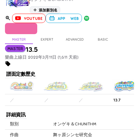
添加新別名
YOUTUBE
APP
WEB
MASTER
EXPERT
ADVANCED
BASIC
13.5
MASTER
樂曲上線日 2022年3月11日 (1,611 天前)
譜面定數歷史
／
／
／
13.7
詳細資訊
類別
オンゲキ＆CHUNITHM
作曲
舞ヶ原シンセ研究会