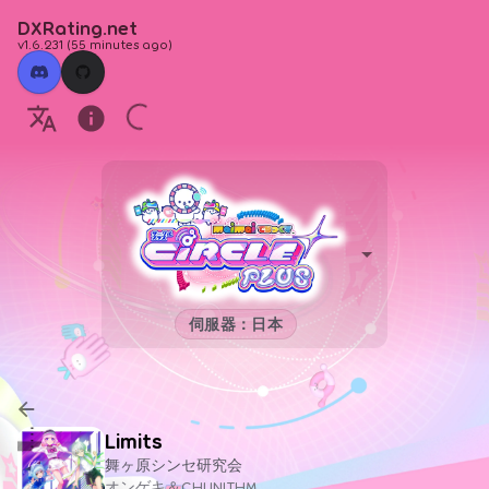
DXRating.net
v1.6.231
(
55 minutes ago
)
伺服器：日本
Limits
舞ヶ原シンセ研究会
オンゲキ＆CHUNITHM