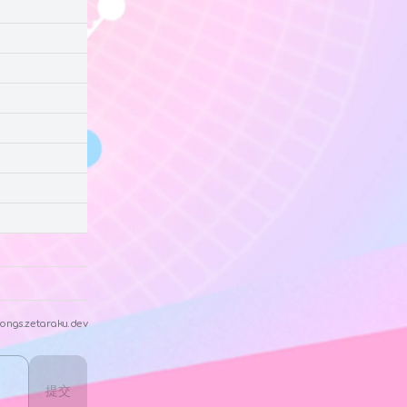
ongs.zetaraku.dev
提交