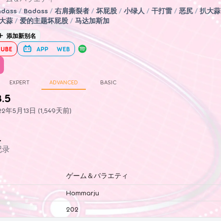
adass
/
Badass
/
右肩撕裂者
/
坏屁股
/
小绿人
/
干打雷
/
恶尻
/
扒大蒜
大蒜
/
爱的主题坏屁股
/
马达加斯加
添加新别名
UBE
APP
WEB
EXPERT
ADVANCED
BASIC
8.5
年5月13日 (1,549天前)
史
记录
ゲーム＆バラエティ
Hommarju
202