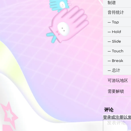
制谱
音符统计
—
Tap
—
Hold
—
Slide
—
Touch
—
Break
—
总计
可游玩地区
需要解锁
评论
登录或注册以