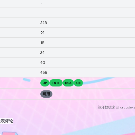
-
348
21
12
34
40
455
JP
INTL
USA
CN
可用
部分数据来自
arcade-s
发表评论