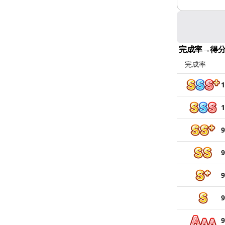
完成率→得
完成率
1
1
9
9
9
9
9