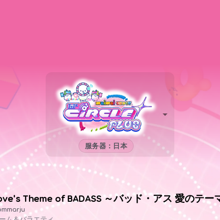
服务器：日本
ove's Theme of BADASS ～バッド・アス 愛のテ
ommarju
ーム＆バラエティ