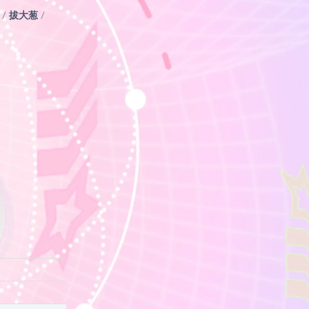
/
拔大葱
/