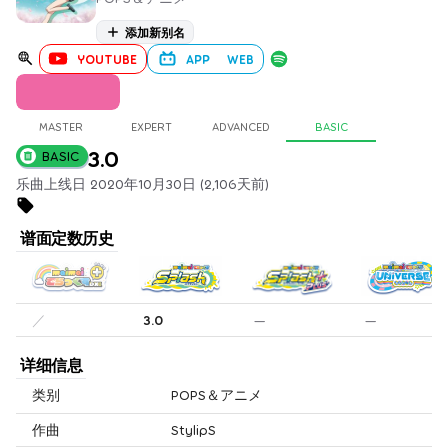
添加新别名
YOUTUBE
APP
WEB
MASTER
EXPERT
ADVANCED
BASIC
3.0
BASIC
乐曲上线日 2020年10月30日 (2,106天前)
谱面定数历史
／
3.0
—
—
详细信息
类别
POPS＆アニメ
作曲
StylipS