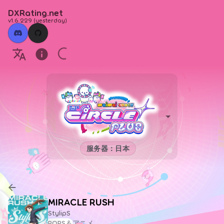
DXRating.net
v1.6.229
(
yesterday
)
服务器：日本
MIRACLE RUSH
StylipS
POPS＆アニメ