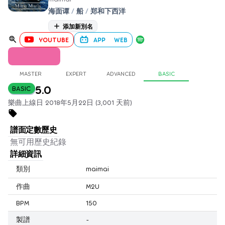
海面谭
/
船
/
郑和下西洋
添加新別名
YOUTUBE
APP
WEB
MASTER
EXPERT
ADVANCED
BASIC
5.0
BASIC
樂曲上線日 2018年5月22日 (3,001 天前)
譜面定數歷史
無可用歷史紀錄
詳細資訊
類別
maimai
作曲
M2U
BPM
150
製譜
-