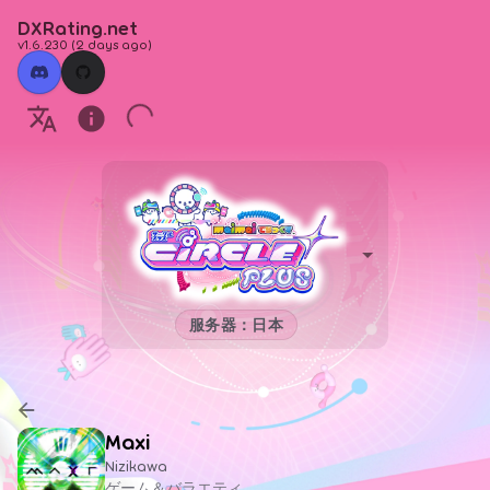
DXRating.net
v1.6.230
(
2 days ago
)
服务器：日本
Maxi
Nizikawa
ゲーム＆バラエティ