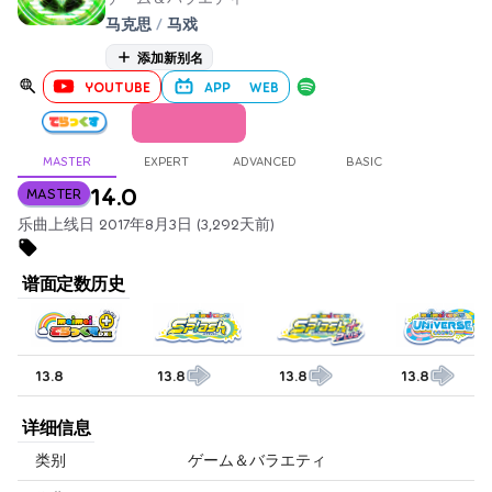
马克思
/
马戏
添加新别名
YOUTUBE
APP
WEB
MASTER
EXPERT
ADVANCED
BASIC
14.0
MASTER
乐曲上线日 2017年8月3日 (3,292天前)
谱面定数历史
13.8
13.8
13.8
13.8
详细信息
类别
ゲーム＆バラエティ