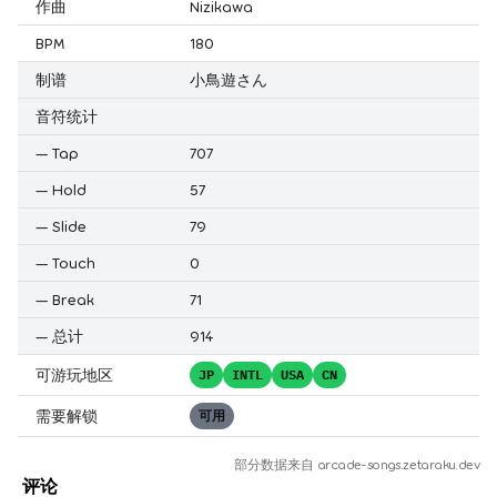
作曲
Nizikawa
BPM
180
制谱
小鳥遊さん
音符统计
—
Tap
707
—
Hold
57
—
Slide
79
—
Touch
0
—
Break
71
—
总计
914
可游玩地区
JP
INTL
USA
CN
需要解锁
可用
部分数据来自
arcade-songs.zetaraku.dev
评论