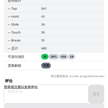
音符统计
—
Tap
361
—
Hold
43
—
Slide
36
—
Touch
35
—
Break
10
—
总计
485
可游玩地区
JP
INTL
USA
CN
需要解锁
可用
部分数据来自
arcade-songs.zetaraku.dev
评论
登录或注册以发表评论
提交