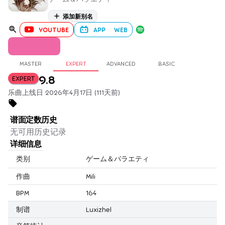
添加新别名
YOUTUBE
APP
WEB
MASTER
EXPERT
ADVANCED
BASIC
9.8
EXPERT
乐曲上线日 2026年4月17日 (111天前)
谱面定数历史
无可用历史记录
详细信息
类别
ゲーム＆バラエティ
作曲
Mili
BPM
164
制谱
Luxizhel