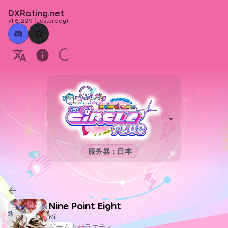
DXRating.net
v1.6.229
(
yesterday
)
服务器：日本
Nine Point Eight
Mili
ゲーム＆バラエティ