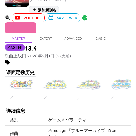
添加新别名
YOUTUBE
APP
WEB
MASTER
EXPERT
ADVANCED
BASIC
13.4
MASTER
乐曲上线日 2026年5月1日 (97天前)
谱面定数历史
／
／
／
／
详细信息
类别
ゲーム＆バラエティ
Mitsukiyo「ブルーアーカイブ -Blue
作曲