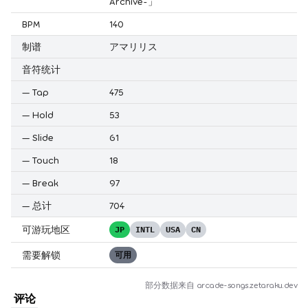
Archive-」
BPM
140
制谱
アマリリス
音符统计
—
Tap
475
—
Hold
53
—
Slide
61
—
Touch
18
—
Break
97
—
总计
704
可游玩地区
JP
INTL
USA
CN
需要解锁
可用
部分数据来自
arcade-songs.zetaraku.dev
评论