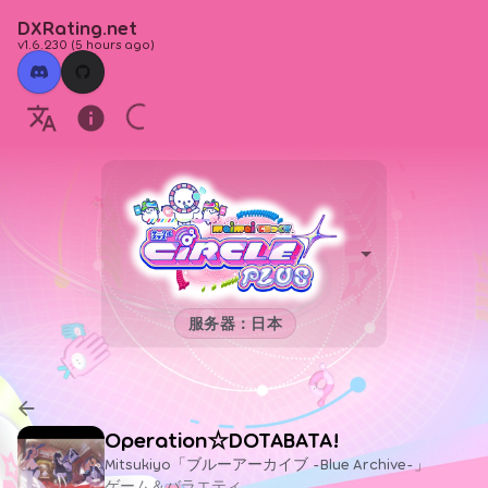
DXRating.net
v1.6.230
(
5 hours ago
)
服务器：日本
Operation☆DOTABATA!
Mitsukiyo「ブルーアーカイブ -Blue Archive-」
ゲーム＆バラエティ